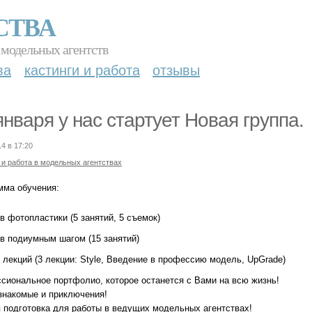
СТВА
 модельных агентств
ва
кастинги и работа
отзывы
января у нас стартует Новая группа.
14 в 17:20
 и работа в модельных агентствах
мма обучения:
в фотопластики (5 занятий, 5 съемок)
ов подиумным шагом (15 занятий)
 лекций (3 лекции: Style, Введение в профессию модель, UpGrade)
сиональное портфолио, которое останется с Вами на всю жизнь!
знакомые и приключения!
 подготовка для работы в ведущих модельных агентствах!