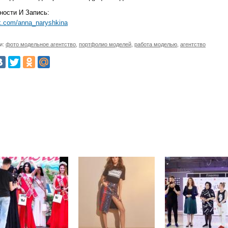
ности И Запись:
vk.com/anna_naryshkina
и:
фото модельное агентство
,
портфолио моделей
,
работа моделью
,
агентство