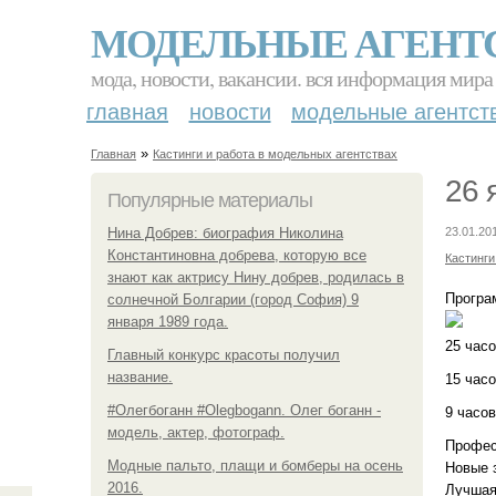
МОДЕЛЬНЫЕ АГЕНТ
мода, новости, вакансии. вся информация мира
главная
новости
модельные агентст
»
Главная
Кастинги и работа в модельных агентствах
26 
Популярные материалы
Нина Добрев: биография Николина
23.01.20
Константиновна добрева, которую все
Кастинги
знают как актрису Нину добрев, родилась в
Програ
солнечной Болгарии (город София) 9
января 1989 года.
25 часо
Главный конкурс красоты получил
название.
15 час
#Олегбоганн #Olegbogann. Олег боганн -
9 часов
модель, актер, фотограф.
Профес
Модные пальто, плащи и бомберы на осень
Новые 
2016.
Лучшая