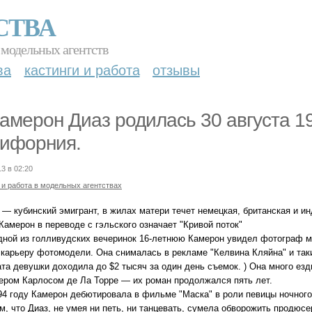
СТВА
 модельных агентств
ва
кастинги и работа
отзывы
Камерон Диаз родилась 30 августа 19
ифорния.
13 в 02:20
 и работа в модельных агентствах
 — кубинский эмигрант, в жилах матери течет немецкая, британская и ин
Камерон в переводе с гэльского означает "Кривой поток"
дной из голливудских вечеринок 16-летнюю Камерон увидел фотограф мод
карьеру фотомодели. Она снималась в рекламе "Келвина Кляйна" и таких 
та девушки доходила до $2 тысяч за один день съемок. ) Она много езди
ером Карлосом де Ла Торре — их роман продолжался пять лет.
994 году Камерон дебютировала в фильме "Маска" в роли певицы ночного
, что Диаз, не умея ни петь, ни танцевать, сумела обворожить продюсер