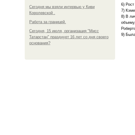
6) Рост
Сегодня мы взяли интервью у Киви
7) Кэм
Королевской .
8) В л
Работа за границей.
объему
Роберт
Сегодня, 15 июля, организация "Мисс
9) Был
Татарстан" празднует 16 лет со дня своего
основания?