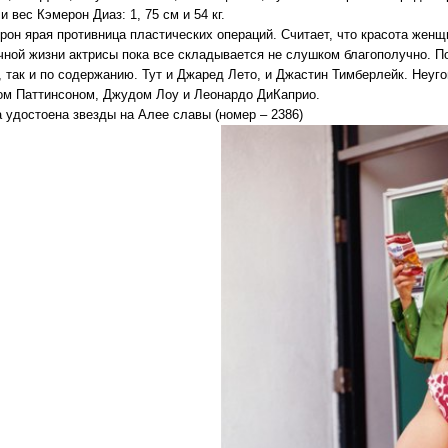
 и вес Кэмерон Диаз: 1, 75 см и 54 кг.
ерон ярая противница пластических операций. Считает, что красота жен
ичной жизни актрисы пока все складывается не слушком благополучно. П
, так и по содержанию. Тут и Джаред Лето, и Джастин Тимберлейк. Неуго
ом Паттинсоном, Джудом Лоу и Леонардо ДиКаприо.
а удостоена звезды на Алее славы (номер – 2386)