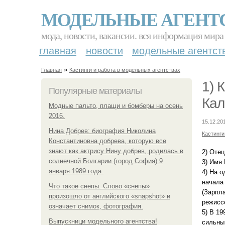
МОДЕЛЬНЫЕ АГЕНТ
мода, новости, вакансии. вся информация мира
главная
новости
модельные агентст
»
Главная
Кастинги и работа в модельных агентствах
1) 
Популярные материалы
Кал
Модные пальто, плащи и бомберы на осень
2016.
15.12.20
Нина Добрев: биография Николина
Кастинги
Константиновна добрева, которую все
знают как актрису Нину добрев, родилась в
2) Отец
солнечной Болгарии (город София) 9
3) Имя 
января 1989 года.
4) На о
начала 
Что такое снепы. Слово «снепы»
(Зарпла
произошло от английского «snapshot» и
режисс
означает снимок, фотография.
5) В 1
Выпускници модельного агентства!
сильным