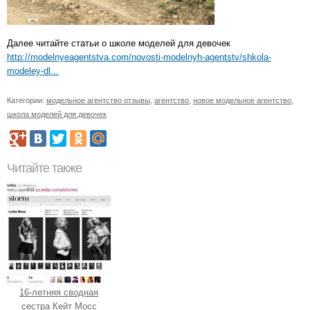
Далее читайте статьи о школе моделей для девочек
http://modelnyeagentstva.com/novosti-modelnyh-agentstv/shkola-
modeley-dl...
Категории:
модельное агентство отзывы
,
агентство
,
новое модельное агентство
,
школа моделей для девочек
Читайте также
16-летняя сводная
сестра Кейт Мосс