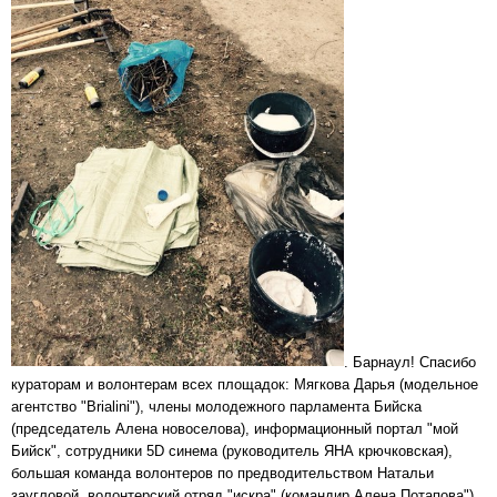
. Барнаул! Спасибо
кураторам и волонтерам всех площадок: Мягкова Дарья (модельное
агентство "Brialini"), члены молодежного парламента Бийска
(председатель Алена новоселова), информационный портал "мой
Бийск", сотрудники 5D синема (руководитель ЯНА крючковская),
большая команда волонтеров по предводительством Натальи
заугловой, волонтерский отряд "искра" (командир Алена Потапова"),