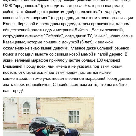
ОЗЖ "преданность" (руководитель дорогая Екатерина шаерман),
акбоф "алтайский центр развития добровольчества" г. Барнаул,
акоосни "время перемен" (под предводительством члена организации
Елены Ширяевой и последним председателем организации, членом
общественной палаты администрации Бийска - Елены речковой),
сотрудники антикафе "Cafeteria", сотрудники ТД "аникс", новая семья
Казанцевых, которые пришли с дочуркой (5 лет), к великой
сожалению не знаю имени девочки, главное даже большой ребенок
помог и посадил вместе со своими новой мамой и папой дерево! В
акции зеленый марафон приняло участие больше 100 человек!
Внимание! Прошу всех, чьи имена я не указала под этим новым
постом, откликнитесь и под этим новым постом напишите
комментарий: я тоже участвовал в зеленом марафоне! Город должен
знать своих волшебников! Спасибо всем вам за то, что вы любите
наш город!