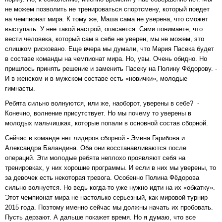
не можем позволить не тренироваться спортсмену, который поедет
на чемпионат мира. К тому же, Маша сама не уверена, что сможет
выступать. У нее такой настрой, опасается. Сами понимаете, что
вести человека, который сам в себе не уверен, мы не можем, это
слишком рисковано. Еще вчера мы думали, что Мария Пасека будет
в составе команды на чемпионат мира. Но, увы. Очень обидно. Но
пришлось принять решение и заменить Пасеку на Полину Фёдорову. -
И в женском и в мужском составе есть «новички», молодые
гимнасты.
Ребята сильно волнуются, или же, наоборот, уверены в себе? -
Конечно, волнение присутствует. Но мы почему то уверены в
молодых мальчишках, которые попали в основной состав сборной.
Сейчас в команде нет лидеров сборной - Эмина Гарибова и
Александра Баландина. Оба они восстанавливаются после
операций. Эти молодые ребята неплохо проявляют себя на
тренировках, у них хорошие программы. И если в них мы уверены, то
за девочек есть некоторая тревога. Особенно Полина Фёдорова
сильно волнуется. Но ведь когда-то уже нужно идти на их «обкатку».
Этот чемпионат мира не настолько серьезный, как мировой турнир
2015 года. Поэтому именно сейчас мы должны начать их пробовать.
Пусть дерзают. А дальше покажет время. Но я думаю, что все