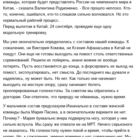
команды, которая будет представлять России на чемпионате мира в
Китае, - сказала Валентина Родионенко. - Все прошло неплохо. Кто-
то, конечно, ошибался, кто-то слишком сильно волновался. Но это
нормальный рабочий процесс.
Перед вылетом в Китай, 24 сентября, проведем еще одну
модельную тренировку.
Мы уже окончательно определились с составом нашей команды. К
сожалению, ни Виктория Комова, ни Ксения Афанасьева в Китай не
поедут. Они еще не готовы выходить на помост столь ответственных
соревнований. Решили их поберечь, иначе можем их вообще
потерять. Пусть восстановятся до конца, а форсировать их выход на
помост, эксплуатировать, нет смысла. До последнего мы думали и
надеялись, ну может быть. Но нет. Как только они начинают
выходить на жесткую опору, сразу начинают болеть
прооперированные голеностопы. За советом мы обратились к
докторам. Они ответили, что природу не обманешь, нужно время.
У мальчиков состав предсказуем-Изначально в составе женской
команды была Мария Пасека, а в окончательном варианте ее нет.
Почему? - Мария буквально вчера подвернула ногу, которая у нее
сильно вспухла. Мы сразу же отвезли ее на МРТ. Ничего серьезного
не оказалось. Но голеностопу нужен покой и время, чтобы прийти в
норму. Но, к сожалению, именно времени у нас совершенно нет. Мы