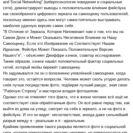
and Social Networking" (киберпсихология поведения и социальные
сети), демонстрируют выводы о положительном влиянии фейсбука
как своеобразного цифрового зеркала на самооценку пользователей,
поскольку именно здесь они могут самостоятельно выстраивать
наиболее удачную версию самих себя.
"В Отличие от Зеркала, Которое Напоминает нам о том, кто мы на
Самом Деле и Может Оказывать Негативное Влияние на Нашу
Самооценку, Если это Изображение не Соответствует Нашим
Идеалом, Фейсбук Может Показать Положительную Версию
Нашего"я", - объясняет Джеффри хэнкок, соавтор исследования.
Таким образом, хэнкок нашёл положительный фактор социальных
сетей, который якобы бережёт самооценку.
Но задумывался ли он о болезненно уязвлённой самооценке, когда
говорил это, остаётся вопросом. Человек может сколь угодно делать
себя лучше посредством фото, подбирая лучший ракурс, зная свою
"Рабочую Сторону" и мастерски владея фотошопом.
Однако это не отменяет того факта, что в жизни человек всё ещё не
соответствует свои обработанным фото. Он всё равно перед тем, как
выйти из дома на улицу, смотрит на себя в зеркало, а не на фото в
фейсбуке. И что он видит: несоответствие, иногда даже сильнейший
разрыв между я - реальным и я - идеальным.
Крайним проявлением такого разрыва является фото в социальной
сети, которое принадлежит другому человеку, но преподносится как