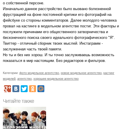
о собственной персоне.
Изначально данное расстройство было вызвано болезненной
фрустрацией на фоне постоянной критики его фотографий на
фейсбуке со стороны комментаторов. Далее молодого человека
провал на кастинге в модельном агентстве постиг. Эти факторы и
послужили причинами его общественного затворничества и
бесконечного поиска своего идеального фотографического "Я".
Твиттер - отличный сборник твоих мыслей. Инстаграмм -
заслуженная часть твоей памяти.
Но ты и без них хорош. И ты точно заслуживаешь возможность
показаться в мир настоящим. Без редакторов и фильтров.
Категории:
фото модельное агентство
,
новое модельное агентство
,
кастинг
моделей
,
агентство
,
хорошее модельное агентство
Читайте также