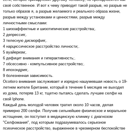
своё собственное. И вот к чему приводит такой разрыв, но разрыв не
только образов я, а разрыв желаемого и реального образа жизни,
разрыв между установками и ценностями, разрыв между
личностными смыслами:
1 шизоаффектные и шизотипические расстройства;.
2 депрессия;.
3 телесную дисморфия;.
4 нарциссическое расстройство личности;.
5 вуайеризм;.
6 дефицит внимания и гиперактивность;.
7 обсессивно - компульсивное расстройство;.
8 ипохондрия;.
9 болезненная зависимость.
Особого внимания заслуживает и изрядно нашумевшая новость о 19-
летнем жителе Британии, который в течение 6 месяцев не выходил
из дома, потеряв 13 кг, тщетно пытаясь сделать лучшее селфи на
свой Iphone.
Каждый день молодой человек тратил около 10 часов, делая
примерно 200 селфи. Получив сильнейшее физическое и моральное
истощение, он поступил в медицинскую клинику с диагнозом
"Селфомания", под которым подразумевалось серьезное
психическое расстройство, выраженное в чрезмерном беспокойстве