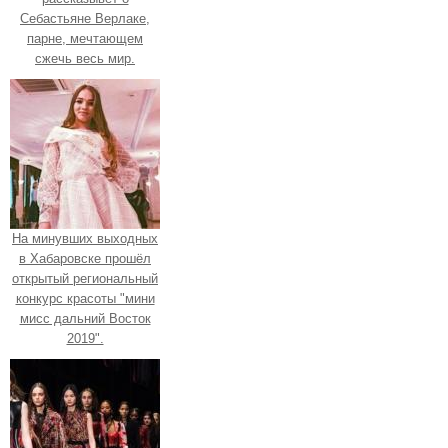
Себастьяне Верлаке,
парне, мечтающем
сжечь весь мир.
На минувших выходных
в Хабаровске прошёл
открытый региональный
конкурс красоты "мини
мисс дальний Восток
2019".