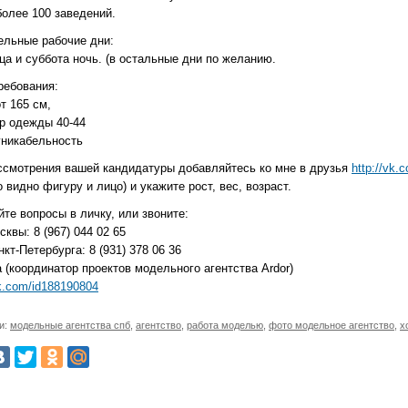
более 100 заведений.
ельные рабочие дни:
ца и суббота ночь. (в остальные дни по желанию.
ребования:
от 165 см,
ер одежды 40-44
уникабельность
ссмотрения вашей кандидатуры добавляйтесь ко мне в друзья
http://vk.
 видно фигуру и лицо) и укажите рост, вес, возраст.
те вопросы в личку, или звоните:
квы: 8 (967) 044 02 65
кт-Петербурга: 8 (931) 378 06 36
 (координатор проектов модельного агентства Ardor)
vk.com/id188190804
и:
модельные агентства спб
,
агентство
,
работа моделью
,
фото модельное агентство
,
х