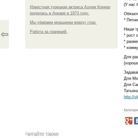
(У нас 
Известная турецкая актриса Азлем Конкер
родилась в Анкаре в 1973 году.
Обязат
* Пятни
Мы убираем морщинки вокруг глаз.
Наши т
⇦
Работа за границей.
* рост 
* разм
* комм
Для ра
(хорошо
Задавай
Для Мос
Для Сан
Татьяна
http://
Категори
Читайте также