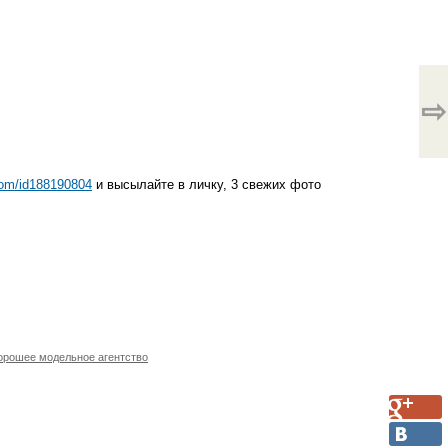
⇨
com/id188190804
и высылайте в личку, 3 свежих фото
орошее модельное агентство