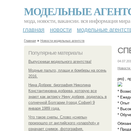
МОДЕЛЬНЫЕ АГЕНТ
мода, новости, вакансии. вся информация мира
главная
новости
модельные агентст
»
Главная
Новости модельных агентств
СПБ
Популярные материалы
Выпускници модельного агентства!
04.07.20
Новости
Модные пальто, плащи и бомберы на осень
2016.
pro) , 
Нина Добрев: биография Николина
Константиновна добрева, которую все
* Возмо
знают как актрису Нину добрев, родилась в
* Ежедн
солнечной Болгарии (город София) 9
* Опыт 
января 1989 года.
* Высок
* Обуче
Что такое снепы. Слово «снепы»
произошло от английского «snapshot» и
Обязан
означает снимок, фотография.
* Прод