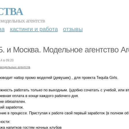
СТВА
 модельных агентств
ва
кастинги и работа
отзывы
. и Москва. Модельное агентство Ard
14 в 09:20
 модельных агентств
проводит набор промо моделей (девушек) , для проекта Tequila Girls.
жность работать только по выходным. (удобно сочетать с учебой, или в
евная оплата в конце каждого рабочего дня.
не обязателен.
ий заработок.
ние в процессе. Приступая к работе свой первый заработок (в полном о
ности:
ажа напитков гостям ночных клубов