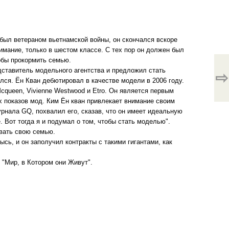
 был ветераном вьетнамской войны, он скончался вскоре
имание, только в шестом классе. С тех пор он должен был
обы прокормить семью.
едставитель модельного агентства и предложил стать
⇨
лся. Ён Кван дебютировал в качестве модели в 2006 году.
cqueen, Vivienne Westwood и Etro. Он является первым
х показов мод. Ким Ён кван привлекает внимание своим
нала GQ, похвалил его, сказав, что он имеет идеальную
. Вот тогда я и подумал о том, чтобы стать моделью".
ивать свою семью.
сь, и он заполучил контракты с такими гигантами, как
 "Мир, в Котором они Живут".