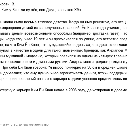
крови: B.
 Ким у бин, ли су хёк, сон Джун, хон чжон Хён.
н квана было весьма тяжелое детство. Когда он был ребенком, его отец
озвращения домой из-за полученных ранений. Ён Кван тогда учился , вн
тывать деньги всевозможными способами (например, доставка газет), чт
ы, когда ему было 19 лет и он прогуливался по улице, его встретил пр
ю, на что Ким Ён Кван, так нуждающийся в деньгах, с радостью согласи
упал в качестве модели для таких знаменитых брендов, как Alexander M
ким мужчиной - моделью, который появился на одном из четырех главны
ым телосложением и длинными руками. Андреа монти, редактор моды жур
 Про себя Ён Кван говорит: "я вырос примерно на 30 см в средней школе
он добавляет, что ему нужно было зарабатывать деньги, чтобы поддерж
ря серии появлений на тв его карьера модели успешно продвигалась ввы
ктерскую карьеру Ким Ён Кван начал в 2008 году, дебютировав в дораме
и:
агентство
,
актерское агентство