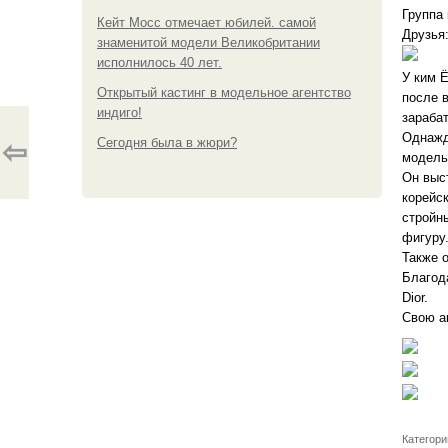
Группа 
Кейт Мосс отмечает юбилей. самой
Друзья:
знаменитой модели Великобритании
исполнилось 40 лет.
У ким Ё
Открытый кастинг в модельное агентство
после в
индиго!
зараба
Однажд
Сегодня была в жюри?
⇦
модель
Он выст
корейс
стройн
фигуру.
Также 
Благода
Dior.
Свою а
Категори