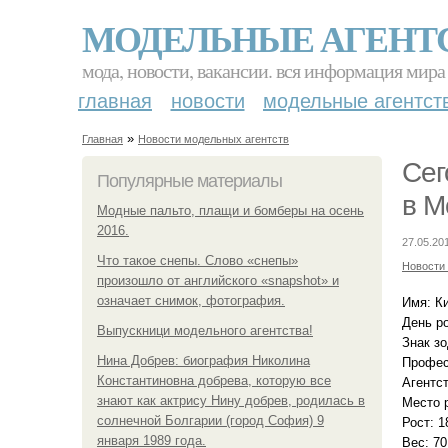
МОДЕЛЬНЫЕ АГЕНТ
мода, новости, вакансии. вся информация мира
главная
новости
модельные агентст
»
Главная
Новости модельных агентств
Сег
Популярные материалы
в М
Модные пальто, плащи и бомберы на осень
2016.
27.05.20
Что такое снепы. Слово «снепы»
Новости
произошло от английского «snapshot» и
означает снимок, фотография.
Имя: Ки
День ро
Выпускници модельного агентства!
Знак зо
Нина Добрев: биография Николина
Профес
Константиновна добрева, которую все
Агентст
знают как актрису Нину добрев, родилась в
Место 
солнечной Болгарии (город София) 9
Рост: 1
января 1989 года.
Вес: 70 