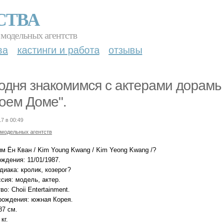
СТВА
 модельных агентств
ва
кастинги и работа
отзывы
одня знакомимся с актерами дорам
оем Доме".
17 в 00:49
 модельных агентств
м Ён Кван / Kim Young Kwang / Kim Yeong Kwang /?
ждения: 11/01/1987.
диака: кролик, козерог?
сия: модель, актер.
во: Choii Entertainment.
рождения: южная Корея.
87 см.
кг.