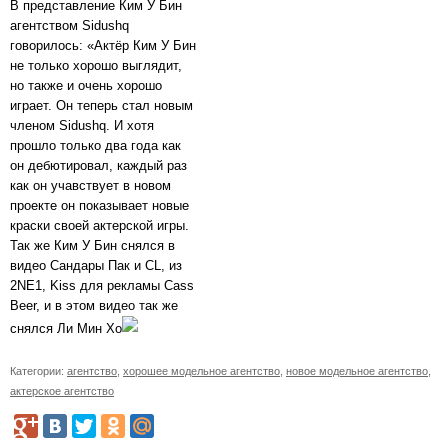
В представление Ким У Бин
агентством Sidushq
говорилось: «Актёр Ким У Бин
не только хорошо выглядит,
но также и очень хорошо
играет. Он теперь стал новым
членом Sidushq. И хотя
прошло только два года как
он дебютировал, каждый раз
как он учавствует в новом
проекте он показывает новые
краски своей актерской игры.
Так же Ким У Бин снялся в
видео Сандары Пак и CL, из
2NE1, Kiss для рекламы Cass
Beer, и в этом видео так же
снялся Ли Мин Хо
Категории:
агентство
,
хорошее модельное агентство
,
новое модельное агентство
,
актерское агентство