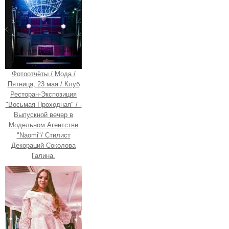
Фотоотчёты / Мода /
Пятница, 23 мая / Клуб
Ресторан-Экспозиция
"Восьмая Проходная" / -
Выпускной вечер в
Модельном Агентстве
"Naomi"/ Стилист
Декораций Соколова
Галина.