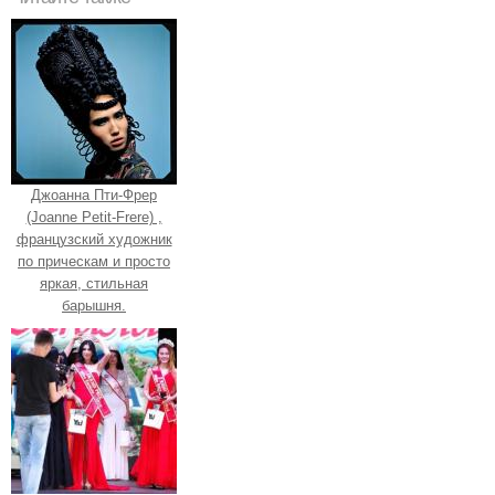
Джоанна Пти-Фрер
(Joanne Petit-Frere) ,
французский художник
по прическам и просто
яркая, стильная
барышня.