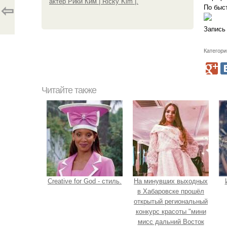
актер Рики Ким | Ricky Kim |.
⇦
По быс
Запись 
Категори
Читайте также
Creative for God - стиль.
На минувших выходных
в Хабаровске прошёл
открытый региональный
конкурс красоты "мини
мисс дальний Восток