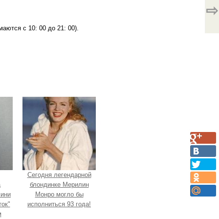
⇨
аются с 10: 00 до 21: 00).
Сегодня легендарной
а
блондинке Мерилин
Мини
Монро могло бы
ок"
исполниться 93 года!
м