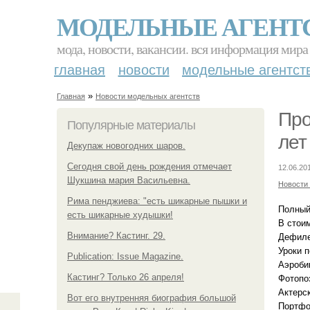
МОДЕЛЬНЫЕ АГЕНТ
мода, новости, вакансии. вся информация мира
главная
новости
модельные агентст
»
Главная
Новости модельных агентств
Про
Популярные материалы
лет
Декупаж новогодних шаров.
Сегодня свой день рождения отмечает
12.06.20
Шукшина мария Васильевна.
Новости
Рима пенджиева: "есть шикарные пышки и
Полный
есть шикарные худышки!
В стои
Внимание? Кастинг. 29.
Дефиле
Уроки 
Publication: Issue Magazine.
Аэробик
Кастинг? Только 26 апреля!
Фотопо
Актерск
Вот его внутренняя биография большой
Портфо