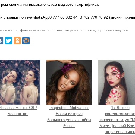
тром окончании высокого курса выдается сертификат.
и справки по тел/whatsApp8 777 66 332 44; 8 702 770 78 92 (звонки приним
и:
агентство
,
фото модельное агентство
,
актерское агентство
,
портфолио моделей
Изнанка_мести. СЛР
Inspiration_Motivation.
17-Летняя
Бесплатно.
Новая история
комсомольчанк
большого успеха Тайры
завоевала титул "
бэнкс.
Мисс Дальний Вост
на регионально