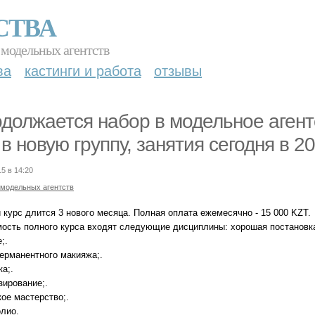
СТВА
 модельных агентств
ва
кастинги и работа
отзывы
должается набор в модельное агентс
 в новую группу, занятия сегодня в 2
15 в 14:20
 модельных агентств
 курс длится 3 нового месяца. Полная оплата ежемесячно - 15 000 KZT.
мость полного курса входят следующие дисциплины: хорошая постановка
;.
перманентного макияжа;.
а;.
зирование;.
ое мастерство;.
лио.