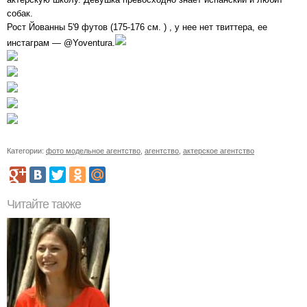
собак.
Рост Йованны 5'9 футов (175-176 см. ) , у нее нет твиттера, ее
инстаграм — @Yoventura.
Категории:
фото модельное агентство
,
агентство
,
актерское агентство
Читайте также