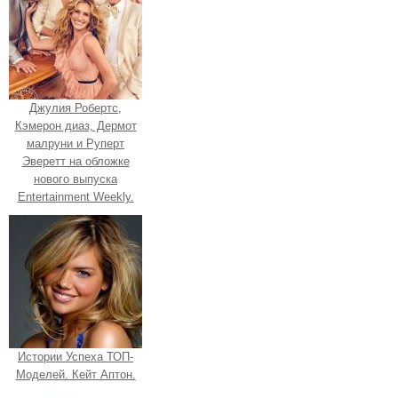
Джулия Робертс,
Кэмерон диаз, Дермот
малруни и Руперт
Эверетт на обложке
нового выпуска
Entertainment Weekly.
Истории Успеха ТОП-
Моделей. Кейт Аптон.