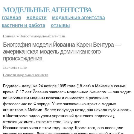
МОДЕЛЬНЫЕ АГЕНТСТВА
главная
новости
модельные агентства
кастинги и работа
отзывы
»
Главная
Новости модельных агентств
Биография модели Йованна Карен Вентура —
американская модель доминиканского
происхождения.
12.07.2014 в 11:20
Новости модельных агентств
Родилась девушка 24 ноября 1995 года (18 лет) в Майами в семье
врача. С 17 лет Йованна занялась модельным бизнесом — она ходит
по небольшим модным показам и снимается в различных
фотосессиях во Флориде. У нее заключен контракт с модным
агентством в Майами. Более полугода назад она начала публиковать
в Инстаграме видео-уроки упражнений для своих подписчиц,
желающих иметь такое же тело, как у нее.
Йованна закончила в этом году школу. Кроме того, она посещали
актерскую школу. Девушка превосходно знает испанский и любит