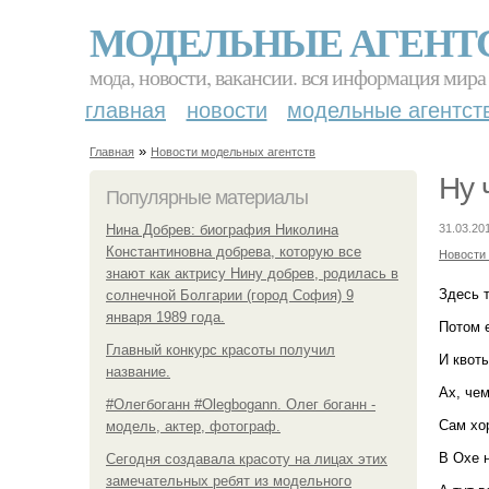
МОДЕЛЬНЫЕ АГЕНТ
мода, новости, вакансии. вся информация мира
главная
новости
модельные агентст
»
Главная
Новости модельных агентств
Ну 
Популярные материалы
Нина Добрев: биография Николина
31.03.20
Константиновна добрева, которую все
Новости
знают как актрису Нину добрев, родилась в
Здесь 
солнечной Болгарии (город София) 9
января 1989 года.
Потом 
Главный конкурс красоты получил
И квоты
название.
Ах, че
#Олегбоганн #Olegbogann. Олег боганн -
Сам хо
модель, актер, фотограф.
В Охе н
Сегодня создавала красоту на лицах этих
замечательных ребят из модельного