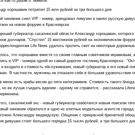
се как-то разом о. немели.
ндр хорошавин потратил 15 млн рублей за три большого дня.
 чиновник снял VIP - номер, арендовал лимузин и нанял русскую девушк
егион на новом форуме в Красноярске.
хороший губернатор сахалинской области Александр хорошавин, которого
нов долларов, "Спустил" 15 миллионов рублей на экономическом форуме
Корреспондентам Life News удалось пролить свет на некоторые дорожные
лось, что хорошавин вместе со своим главным советником икрамовым, к
ись в VIP - номера одной из самый дорогих гостиниц Красноярска - "Окт
е и входило в стоимость обслуживания, новый губернатор и его новый п
анах. В частности, мужчины не отказали себе в большом удовольствии 
с в меню есть крабы весом до пяти килограммов. Стоимость такого блюд
, но ее лучше съедать вдвоем - одному не справится, - рассказала Lif
черменина.
того, сахалинский экс - новый губернатор озаботился новым поиском те
новый чиновник обратился в одно из элитных модельных агентств города
летнюю Александру медведскую. Общение с прекрасной брюнеткой обошл
ия девушки стоят большого порядка 15 тысяч рублей, а три большого дн