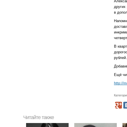
Алекса
других
в допо
Напомн
достав
инкрим
четвер
В квар
дорого
рублей.
Добави
Ещё чи
http://
Категори
Читайте также