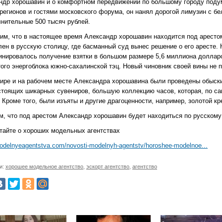
ндр хорошавин и о комфортном передвижении по большому городу подума
 регионов и гостями московского форума, он нанял дорогой лимузин с 
лнительные 500 тысяч рублей.
им, что в настоящее время Александр хорошавин находится под арестом
лен в русскую столицу, где басманный суд вынес решение о его аресте.
инировалось получение взятки в большом размере 5,6 миллиона долларо
того энергоблока южно-сахалинской тэц. Новый чиновник своей вины не п
тире и на рабочем месте Александра хорошавина были проведены обыск
стоящих шикарных сувениров, большую коллекцию часов, которая, по с
 Кроме того, были изъяты и другие драгоценности, например, золотой кр
м, что под арестом Александр хорошавин будет находиться по русскому
тайте о хороших модельных агентствах
modelnyeagentstva.com/novosti-modelnyh-agentstv/horoshee-modelnoe...
и:
хорошее модельное агентство
,
эскорт агентство
,
агентство