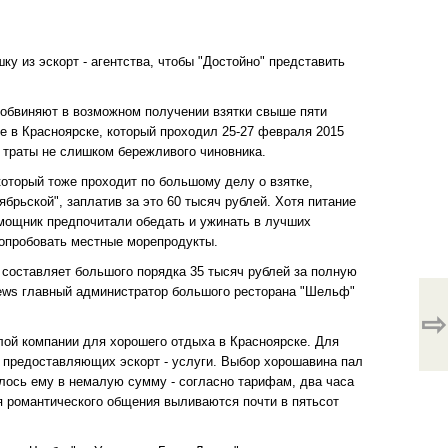
у из эскорт - агентства, чтобы "Достойно" представить
 обвиняют в возможном получении взятки свыше пяти
 в Красноярске, который проходил 25-27 февраля 2015
 траты не слишком бережливого чиновника.
оторый тоже проходит по большому делу о взятке,
ябрьской", заплатив за это 60 тысяч рублей. Хотя питание
омощник предпочитали обедать и ужинать в лучших
попробовать местные морепродукты.
а составляет большого порядка 35 тысяч рублей за полную
enews главный администратор большого ресторана "Шельф"
⇨
плой компании для хорошего отдыха в Красноярске. Для
, предоставляющих эскорт - услуги. Выбор хорошавина пал
ось ему в немалую сумму - согласно тарифам, два часа
я романтического общения выливаются почти в пятьсот