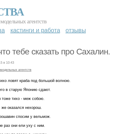
СТВА
 модельных агентств
ва
кастинги и работа
отзывы
что тебе сказать про Сахалин.
15 в 10:43
 модельных агентств
тихо ловят краба под большой волною.
его в старую Японию сдают.
 тоже тихо - меж собою.
м же оказался нехорош.
рошавин спосим у вельмож.
е раз они ели уху с ним.