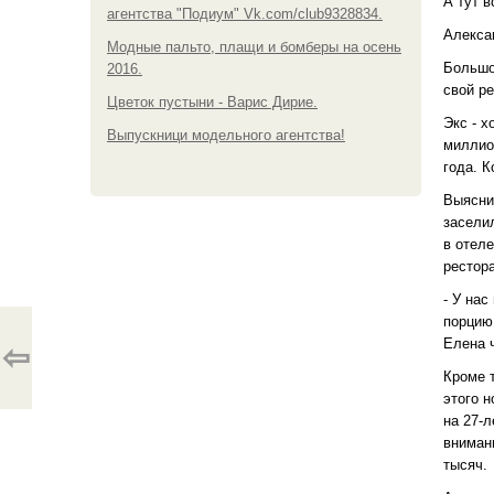
А тут в
агентства "Подиум" Vk.com/club9328834.
Алекса
Модные пальто, плащи и бомберы на осень
Большой
2016.
свой р
Цветок пустыни - Варис Дирие.
Экс - 
Выпускници модельного агентства!
миллио
года. 
Выясни
заселил
в отел
рестор
- У на
порцию
Елена 
⇦
Кроме 
этого 
на 27-
вниман
тысяч.