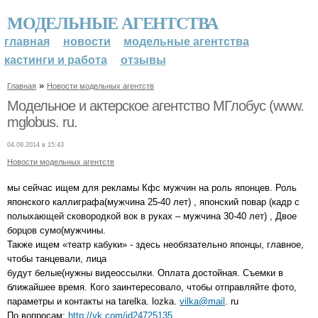
МОДЕЛЬНЫЕ АГЕНТСТВА
главная
новости
модельные агентства
кастинги и работа
отзывы
»
Главная
Новости модельных агентств
Модельное и актерское агентство МГлобус (www.
mglobus. ru.
04.09.2014 в 15:43
Новости модельных агентств
мы сейчас ищем для рекламы Кфс мужчин на роль японцев. Роль
японского каллиграфа(мужчина 25-40 лет) , японский повар (кадр с
полыхающей сковородкой вок в руках – мужчина 30-40 лет) , Двое
борцов сумо(мужчины.
Также ищем «театр кабуки» - здесь необязательно японцы, главное,
чтобы танцевали, лица
будут белые(нужны видеоссылки. Оплата достойная. Съемки в
ближайшее время. Кого заинтересовало, чтобы отправляйте фото,
параметры и контакты на tarelka. lozka.
vilka@mail
. ru
По вопросам:
http://vk.com/id24725135