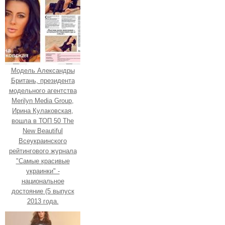
Модель Александры
Британь, президента
модельного агентства
Merilyn Media Group,
Ирина Кулаковская,
вошла в ТОП 50 The
New Beautiful
Всеукраинского
рейтингового журнала
"Самые красивые
украинки" -
национальное
достояние (5 выпуск
2013 года.