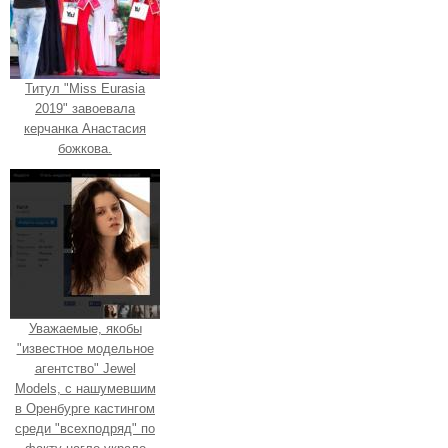
Титул "Miss Eurasia
2019" завоевала
керчанка Анастасия
божкова.
Уважаемые, якобы
"известное модельное
агентство" Jewel
Models, с нашумевшим
в Оренбурге кастингом
среди "всехподряд" по