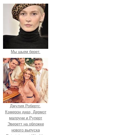
Мы шьем берет.
Джулия Робертс,
Кэмерон диаз, Дермот
малруни и Руперт
Эверетт на обложке
нового выпуска