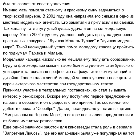
был отказался от своего увлечения.
Именно мать помогла статному и красивому сыну задуматься о
творческой карьере. В 2001 году она направила его снимки в одно из
местных модельных агентств. Его заметили и пригласили на съемки.
Так кыванчу татлытугу улыбнулась удача и он начал модельную
карьеру. Уже в 2002 году ему удалось победить сразу на двух очень
престижных конкурсах: "Лучшая Модель Турции" и "лучшая модель
мира". Такой неожиданный успех помог молодому красавцу пройтись
по подиумам Парижа и Милана.
Модельная карьера нисколько не мешала ему получать образование.
Будучи фотомоделью кыванч также был и студентом стамбульского
университета, осваивая профессию на факультете коммуникаций и
дизайна. Также талантливый молодой человек успевал посещать и
курсы актерского мастерства при государственном театре.
Принимая участие в театральных постановках, он стал вызывать
интерес у режиссеров. Вскоре ему поступило первое предложение
на роль в сериале, и он с радостью его принял. Так состоялся его
дебют в сериале "Серебро". Далее, последовало участие в картине
"Американцы на Черном Море", а вскоре посыпались предложения и
от более именитых режиссеров.
Еще одной значимой работой для кинозвезды стала роль в сериале
"Запретная Любовь", где его напарницей была уже популярная на тот