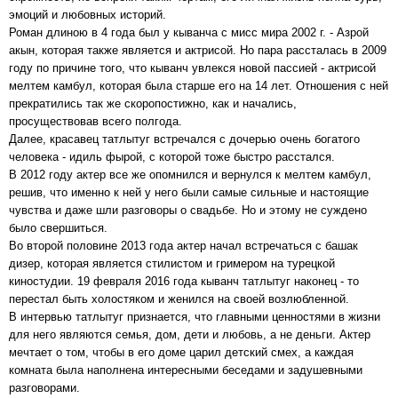
эмоций и любовных историй.
Роман длиною в 4 года был у кыванча с мисс мира 2002 г. - Азрой
акын, которая также является и актрисой. Но пара рассталась в 2009
году по причине того, что кыванч увлекся новой пассией - актрисой
мелтем камбул, которая была старше его на 14 лет. Отношения с ней
прекратились так же скоропостижно, как и начались,
просуществовав всего полгода.
Далее, красавец татлытуг встречался с дочерью очень богатого
человека - идиль фырой, с которой тоже быстро расстался.
В 2012 году актер все же опомнился и вернулся к мелтем камбул,
решив, что именно к ней у него были самые сильные и настоящие
чувства и даже шли разговоры о свадьбе. Но и этому не суждено
было свершиться.
Во второй половине 2013 года актер начал встречаться с башак
дизер, которая является стилистом и гримером на турецкой
киностудии. 19 февраля 2016 года кыванч татлытуг наконец - то
перестал быть холостяком и женился на своей возлюбленной.
В интервью татлытуг признается, что главными ценностями в жизни
для него являются семья, дом, дети и любовь, а не деньги. Актер
мечтает о том, чтобы в его доме царил детский смех, а каждая
комната была наполнена интересными беседами и задушевными
разговорами.