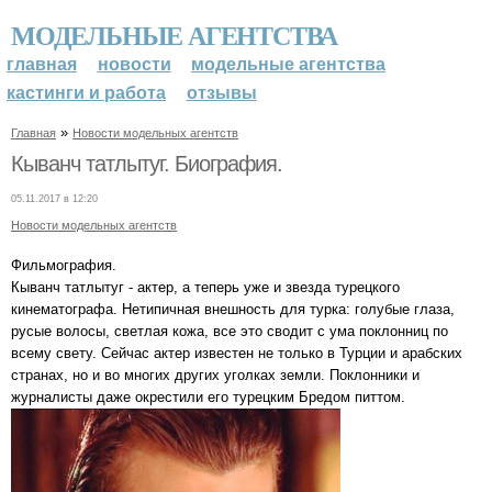
МОДЕЛЬНЫЕ АГЕНТСТВА
главная
новости
модельные агентства
кастинги и работа
отзывы
»
Главная
Новости модельных агентств
Кыванч татлытуг. Биография.
05.11.2017 в 12:20
Новости модельных агентств
Фильмография.
Кыванч татлытуг - актер, а теперь уже и звезда турецкого
кинематографа. Нетипичная внешность для турка: голубые глаза,
русые волосы, светлая кожа, все это сводит с ума поклонниц по
всему свету. Сейчас актер известен не только в Турции и арабских
странах, но и во многих других уголках земли. Поклонники и
журналисты даже окрестили его турецким Бредом питтом.