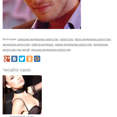
Категории:
хорошее модельное агентство
,
агентство
,
фото модельное агентство
,
актерское агентство
,
работа моделью
,
новое модельное агентство
,
модельное
агентство для детей
,
детское модельное агентство
Читайте также
rammland_story.