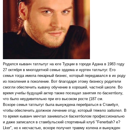
Родился кыванч татлытуг на юге Турции в городе Адана в 1983 году
27 октября в многодетной семье эрдема и нуртен татлытуг. Его
семья тогда имела пекарный бизнес, который передавался в их роду
из поколения в поколение. Вот благодаря этому бизнесу родители
смогли обеспечить кывачу обучение в хорошей, частной школе. Во
время учебы будущий актер также посещал занятия по баскетболу,
что было неудивительно при его высоком росте (187 см.
Вскоре семья татлытуг была вынуждена перебраться в Стамбул,
чтобы обеспечить должное лечение отцу, который тяжело заболел. В
то время кыванч мечтал заниматься баскетболом профессионально
и даже записался в стамбульский спортивный клуб "Fenerbah? e?
Lker", но к несчастью, вскоре получил травму колена и вынужден