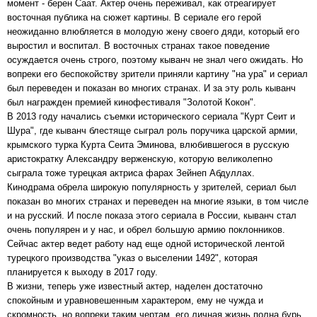
момент - берен Саат. Актер очень переживал, как отреагирует
восточная публика на сюжет картины. В сериале его герой
неожиданно влюбляется в молодую жену своего дяди, который его
выростил и воспитал. В восточных странах такое поведение
осуждается очень строго, поэтому кыванч не знал чего ожидать. Но
вопреки его беспокойству зрители приняли картину "на ура" и сериал
был переведен и показан во многих странах. И за эту роль кыванч
был награжден премией кинофестиваля "Золотой Кокон".
В 2013 году начались съемки исторического сериала "Курт Сеит и
Шура", где кыванч блестяще сыграл роль поручика царской армии,
крымского турка Курта Сеита Эминова, влюбившегося в русскую
аристократку Александру верженскую, которую великолепно
сыграла тоже турецкая актриса фарах Зейнеп Абдуллах.
Кинодрама обрела широкую популярность у зрителей, сериал был
показан во многих странах и переведен на многие языки, в том числе
и на русский. И после показа этого сериала в России, кыванч стал
очень популярен и у нас, и обрел большую армию поклонников.
Сейчас актер ведет работу над еще одной исторической лентой
турецкого производства "указ о выселении 1492", которая
планируется к выходу в 2017 году.
В жизни, теперь уже известный актер, наделен достаточно
спокойным и уравновешенным характером, ему не чужда и
скромность, но вопреки таким чертам, его личная жизнь полна бурь,