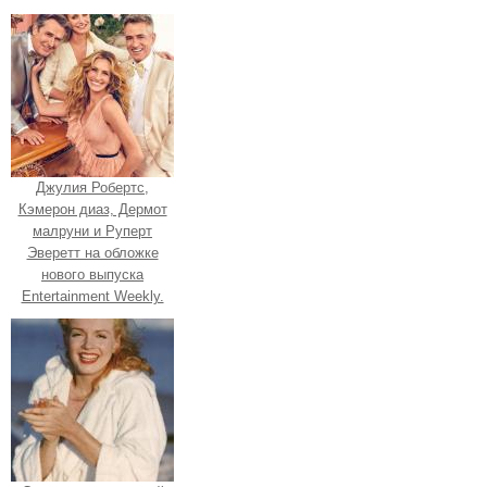
Джулия Робертс,
Кэмерон диаз, Дермот
малруни и Руперт
Эверетт на обложке
нового выпуска
Entertainment Weekly.