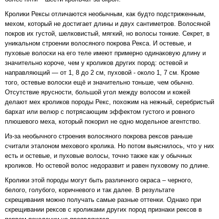
Кролики Рексы отличаются необычным, как будто подстриженным,
мехом, который не достигает длины и двух сантиметров. Волосяной
покров их густой, шелковистый, мягкий, но волосы тонкие. Секрет, в
уникальном строении волосяного покрова Рекса. И остевые, и
пуховые волоски на его теле имеют примерно одинаковую длину и
значительно короче, чем у кроликов других пород: остевой и
направляющий — от 1, 8 до 2 см, пуховой - около 1, 7 см. Кроме
того, остевые волоски ещё и значительно тоньше, чем обычно.
Отсутствие ярусности, большой угол между волосом и кожей
делают мех кроликов породы Рекс, похожим на нежный, серебристый
бархат или велюр с потрясающим эффектом густого и ровного
плюшевого меха, который покорил не одно модельное агентство.
Из-за необычного строения волосяного покрова рексов раньше
считали эталоном мехового кролика. Но потом выяснилось, что у них
есть и остевые, и пуховые волосы, точно также как у обычных
кроликов. Но остевой волос недоразвит и равен пуховому по длине.
Кролики этой породы могут быть различного окраса – черного,
белого, голубого, коричневого и так далее. В результате
скрещивания можно получать самые разные оттенки. Однако при
скрещивании рексов с кроликами других пород признаки рексов в