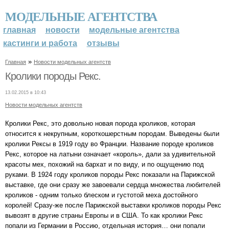
МОДЕЛЬНЫЕ АГЕНТСТВА
главная
новости
модельные агентства
кастинги и работа
отзывы
»
Главная
Новости модельных агентств
Кролики породы Рекс.
13.02.2015 в 10:43
Новости модельных агентств
Кролики Рекс, это довольно новая порода кроликов, которая
относится к некрупным, короткошерстным породам. Выведены были
кролики Рексы в 1919 году во Франции. Название породе кроликов
Рекс, которое на латыни означает «король», дали за удивительной
красоты мех, похожий на бархат и по виду, и по ощущению под
руками. В 1924 году кроликов породы Рекс показали на Парижской
выставке, где они сразу же завоевали сердца множества любителей
кроликов - одним только блеском и густотой меха достойного
королей! Сразу-же после Парижской выставки кроликов породы Рекс
вывозят в другие страны Европы и в США. То как кролики Рекс
попали из Германии в Россию, отдельная история… они попали