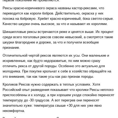
первом поколении не проявляются.
Рексы красно-коричневого окраса названы кастор-рексами, что
переводится как короли бобров. Действительно, окраска у них
похожа на бобровую. Хребет красно-коричневый, бока светло-серые.
Качество шкурки очень высокое, за что и называют их королями.
Шиншилловые рексы встречаются реже и ценятся выше. Их процент
среди всего поголовья рексов совсем невысокий, а смотрятся такие
шкурки благороднее и дороже, за что и получили всеобщее
признание.
Отличительной чертой рексов являются их усы. Они маленькие и
искривленные, как будто недоразвитые, по ним можно сразу
отличить рекса от другой породы. Особенно это актуально для
молодняка. При покупке крольчат к себе в хозяйство обращайте на
это внимание, так как такие усы как раз признак породы.
Кроликов Рексов нужно содержать в теплых условиях. Хотя
Российский опыт разведения показывает что кролики Рексы неплохо
приспособлены и к холоду, а при хорошем уходе спокойно переносят
температуру до -30 градусов. А вот перегрев они переносят
значительно хуже: температура свыше +30 для них уже явно
некомфортна.