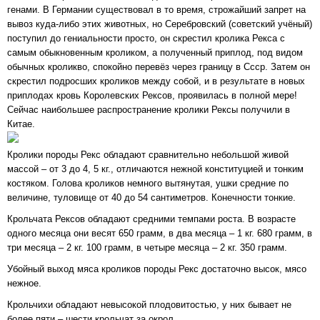
генами. В Германии существовал в то время, строжайший запрет на
вывоз куда-либо этих животных, но Серебровский (советский учёный)
поступил до гениальности просто, он скрестил кролика Рекса с
самым обыкновенным кроликом, а полученный приплод, под видом
обычных кроликво, спокойно перевёз через границу в Ссср. Затем он
скрестил подросших кроликов между собой, и в результате в новых
приплодах кровь Королевских Рексов, проявилась в полной мере!
Сейчас наибольшее распространение кролики Рексы получили в
Китае.
Кролики породы Рекс обладают сравнительно небольшой живой
массой – от 3 до 4, 5 кг., отличаются нежной конституцией и тонким
костяком. Голова кроликов немного вытянутая, ушки средние по
величине, туловище от 40 до 54 сантиметров. Конечности тонкие.
Крольчата Рексов обладают средними темпами роста. В возрасте
одного месяца они весят 650 грамм, в два месяца – 1 кг. 680 грамм, в
три месяца – 2 кг. 100 грамм, в четыре месяца – 2 кг. 350 грамм.
Убойный выход мяса кроликов породы Рекс достаточно высок, мясо
нежное.
Крольчихи обладают невысокой плодовитостью, у них бывает не
более пяти – шести крольчат за окрол.