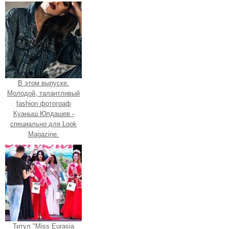
В этом выпуске.
Молодой, талантливый
fashion фотограф
Куаныш Юлдашев -
специально для Look
Magazine.
Титул "Miss Eurasia