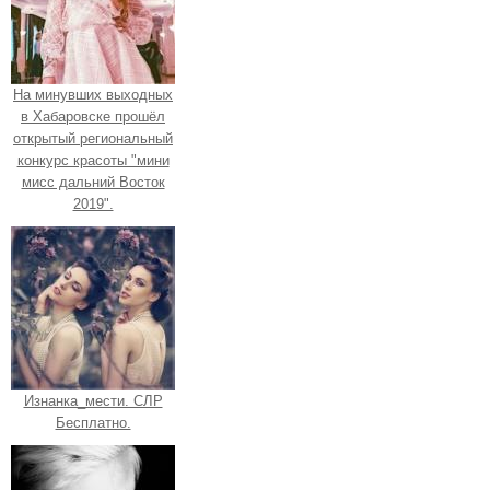
На минувших выходных
в Хабаровске прошёл
открытый региональный
конкурс красоты "мини
мисс дальний Восток
2019".
Изнанка_мести. СЛР
Бесплатно.