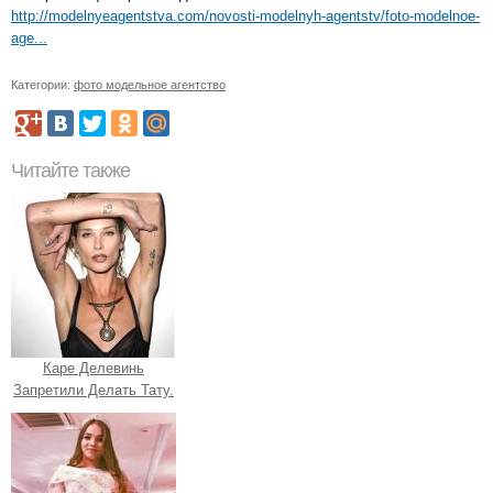
http://modelnyeagentstva.com/novosti-modelnyh-agentstv/foto-modelnoe-
age...
Категории:
фото модельное агентство
Читайте также
Каре Делевинь
Запретили Делать Тату.