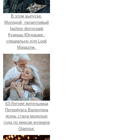
В этом выпуске.
Молодой, талантливый
fashion фотограф
Куаныш Юлдашев -
специально для Look
Magazine.
63-Летняя жительница
Петербурга Валентина
ясень стала моделью
года по версии журнала
Glamour.