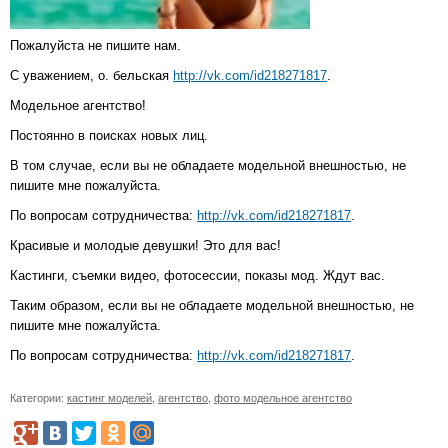
Пожалуйста не пишите нам.
С уважением, о. бельская
http://vk.com/id218271817
.
Модельное агентство!
Постоянно в поисках новых лиц.
В том случае, если вы не обладаете модельной внешностью, не
пишите мне пожалуйста.
По вопросам сотрудничества:
http://vk.com/id218271817
.
Красивые и молодые девушки! Это для вас!
Кастинги, съемки видео, фотосессии, показы мод. Ждут вас.
Таким образом, если вы не обладаете модельной внешностью, не
пишите мне пожалуйста.
По вопросам сотрудничества:
http://vk.com/id218271817
.
Категории:
кастинг моделей
,
агентство
,
фото модельное агентство