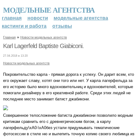
МОДЕЛЬНЫЕ АГЕНТСТВА
главная
новости
модельные агентства
кастинги и работа
отзывы
»
Главная
Новости модельных агентств
Karl Lagerfeld Baptiste Giabiconi.
27.04.2018 в 13:20
Новости модельных агентств
Покровительство карла - прямая дорога к успеху. Он дарит всем, кто
его окружает славу, хотят они того или нет. У карла лагерфельда за
его историю было много вдохновительниц и вдохновителей, которые
помогали дизайнеру в его креативной работе. Среди этих людей не
последнее место занимает батист джабикони.
Совершенное телосложение батиста джиабикони позволило модным
критикам сравнить его с древнегреческим богом, а карлу
лагерфельду\xA0-\xA0без устали придумывать тематические
фотосессии в стиле ню и вылепить точную копию своего любимца из