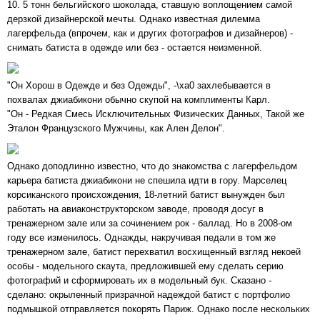
10. 5 тонн бельгийского шоколада, ставшую воплощением самой
дерзкой дизайнерской мечты. Однако известная дилемма
лагерфельда (впрочем, как и других фотографов и дизайнеров) -
снимать батиста в одежде или без - остается неизменной.
"Он Хорош в Одежде и без Одежды", -\xa0 захлебывается в
похвалах джиабикони обычно скупой на комплименты Карл.
"Он - Редкая Смесь Исключительных Физических Данных, Такой же
Эталон Французского Мужчины, как Ален Делон".
Однако доподлинно известно, что до знакомства с лагерфельдом
карьера батиста джиабикони не спешила идти в гору. Марселец
корсиканского происхождения, 18-летний батист вынужден был
работать на авиаконструкторском заводе, проводя досуг в
тренажерном зале или за сочинением рок - баллад. Но в 2008-ом
году все изменилось. Однажды, накручивая педали в том же
тренажерном зале, батист перехватил восхищенный взгляд некоей
особы - модельного скаута, предложившей ему сделать серию
фотографий и сформировать их в модельный бук. Сказано -
сделано: окрыленный призрачной надеждой батист с портфолио
подмышкой отправляется покорять Париж. Однако после нескольких