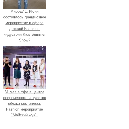
Мирра? 1. Июня
состоялось грандиозное
мероприятие в сфере
детской Fashion -
индустрии Kids Summer
Show?
31 мая в Уфе в центре
современного искусства
облака состоялось
Fashion мероприятие
"Майский жук".