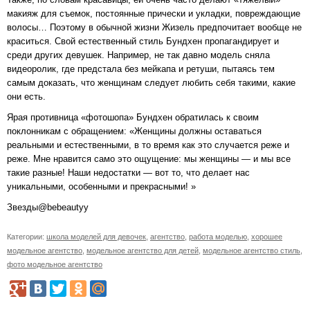
макияж для съемок, постоянные прически и укладки, повреждающие
волосы… Поэтому в обычной жизни Жизель предпочитает вообще не
краситься. Свой естественный стиль Бундхен пропагандирует и
среди других девушек. Например, не так давно модель сняла
видеоролик, где предстала без мейкапа и ретуши, пытаясь тем
самым доказать, что женщинам следует любить себя такими, какие
они есть.
Ярая противница «фотошопа» Бундхен обратилась к своим
поклонникам с обращением: «Женщины должны оставаться
реальными и естественными, в то время как это случается реже и
реже. Мне нравится само это ощущение: мы женщины — и мы все
такие разные! Наши недостатки — вот то, что делает нас
уникальными, особенными и прекрасными! »
Звезды@bebeautyy
Категории:
школа моделей для девочек
,
агентство
,
работа моделью
,
хорошее
модельное агентство
,
модельное агентство для детей
,
модельное агентство стиль
,
фото модельное агентство