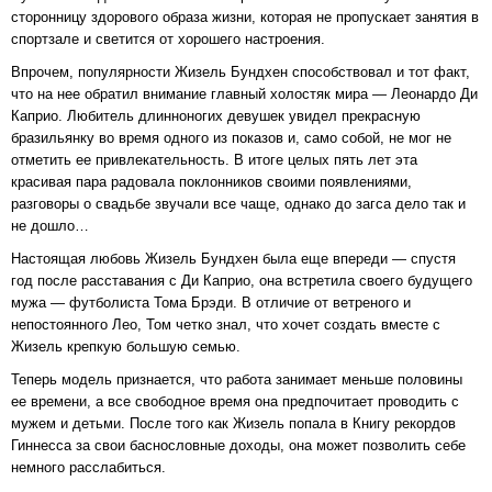
сторонницу здорового образа жизни, которая не пропускает занятия в
спортзале и светится от хорошего настроения.
Впрочем, популярности Жизель Бундхен способствовал и тот факт,
что на нее обратил внимание главный холостяк мира — Леонардо Ди
Каприо. Любитель длинноногих девушек увидел прекрасную
бразильянку во время одного из показов и, само собой, не мог не
отметить ее привлекательность. В итоге целых пять лет эта
красивая пара радовала поклонников своими появлениями,
разговоры о свадьбе звучали все чаще, однако до загса дело так и
не дошло…
Настоящая любовь Жизель Бундхен была еще впереди — спустя
год после расставания с Ди Каприо, она встретила своего будущего
мужа — футболиста Тома Брэди. В отличие от ветреного и
непостоянного Лео, Том четко знал, что хочет создать вместе с
Жизель крепкую большую семью.
Теперь модель признается, что работа занимает меньше половины
ее времени, а все свободное время она предпочитает проводить с
мужем и детьми. После того как Жизель попала в Книгу рекордов
Гиннесса за свои баснословные доходы, она может позволить себе
немного расслабиться.