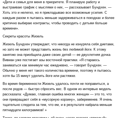
«Дети и семья для меня в приоритете. Я планирую работу и
выстраиваю график с мыслями о них, — рассказывает Бундхен. —
Хоть это и нелегко, но я прикладываю все возможные усилия. С
каждым разом я пытаюсь меньше задерживаться в поездках и более
критично выбираю контракты, чтобы проводить с детьми больше
времени».
Секреты красоты Жизель
Жизель Бундхен утверждает, что никогда не изнуряла себя диетами,
но зато не может представить жизнь без любимой йоги. К этому
занятию она приобщила даже своих детей — ее двухлетняя дочка
Вивиан уже постигает азы восточной практики. «Я стараюсь
заниматься как минимум час ежедневно, — говорит Бундхен. —
Обычно у меня нет такого количества времени, поэтому я пытаюсь
хотя бы 15 минут уделить йоге или растяжке.
Во время беременности Жизель удалось почти не поправиться, а
после родов — быстро сбросить вес. В одном из интервью модель
рассказала: «Думаю, главная ошибка многих женщин — это то, что
они превращают себя в «мусорную корзину», забеременев. Я очень
тщательно следила за тем, что ем, и в результате набрала меньше
пятнадцати килограммов! »
Также, по словам красавицы, ей очень часто делают «тяжелый»