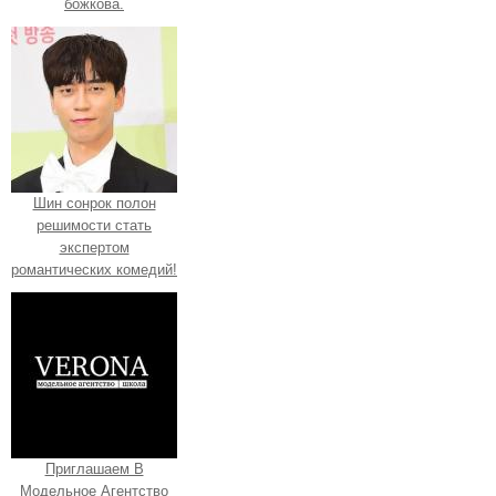
божкова.
Шин сонрок полон
решимости стать
экспертом
романтических комедий!
Приглашаем В
Модельное Агентство