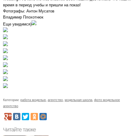
время в период учебы и пришли на показ!
Фотографы: Антон Мусатов
Владимир Плохотнюк
Еще увидимся)
Категории:
работа моделью
,
агентство
,
модельная школа
,
фото модельное
агентство
Читайте также