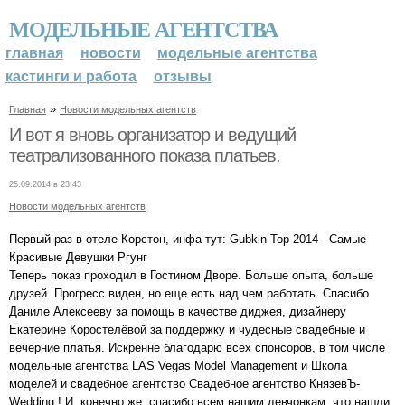
МОДЕЛЬНЫЕ АГЕНТСТВА
главная
новости
модельные агентства
кастинги и работа
отзывы
»
Главная
Новости модельных агентств
И вот я вновь организатор и ведущий
театрализованного показа платьев.
25.09.2014 в 23:43
Новости модельных агентств
Первый раз в отеле Корстон, инфа тут: Gubkin Top 2014 - Самые
Красивые Девушки Ргунг
Теперь показ проходил в Гостином Дворе. Больше опыта, больше
друзей. Прогресс виден, но еще есть над чем работать. Спасибо
Даниле Алексееву за помощь в качестве диджея, дизайнеру
Екатерине Коростелёвой за поддержку и чудесные свадебные и
вечерние платья. Искренне благодарю всех спонсоров, в том числе
модельные агентства LAS Vegas Model Management и Школа
моделей и свадебное агентство Свадебное агентство КнязевЪ-
Wedding ! И, конечно же, спасибо всем нашим девчонкам, что нашли