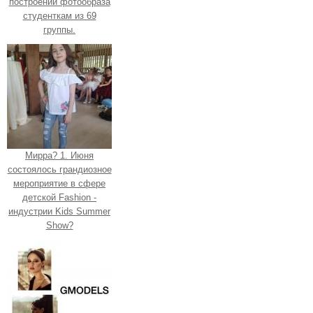
построении фотообраза
студенткам из 69
группы.
Мирра? 1. Июня
состоялось грандиозное
мероприятие в сфере
детской Fashion -
индустрии Kids Summer
Show?