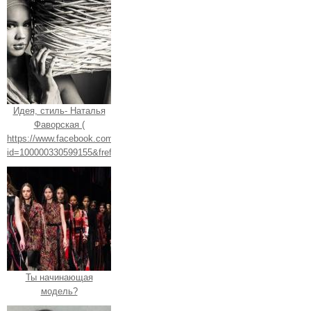
Идея, стиль- Наталья
Фаворская (
https://www.facebook.com/profile.php?
id=100000330599155&fref=ts).
Ты начинающая
модель?