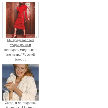
Мы представляем
традиционный
календарь модельного
агентства "Русский
Блеск".
Сегодня легендарной
блондинке Мерилин