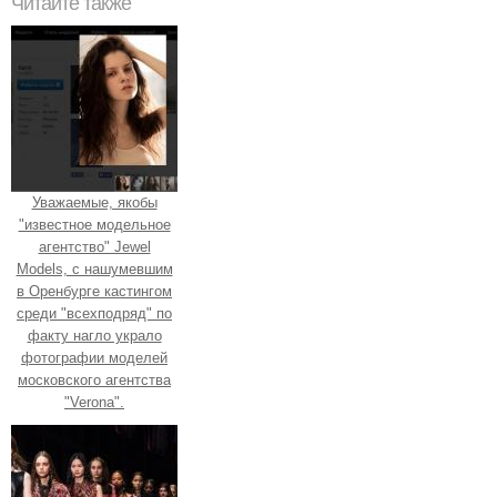
Читайте также
Уважаемые, якобы
"известное модельное
агентство" Jewel
Models, с нашумевшим
в Оренбурге кастингом
среди "всехподряд" по
факту нагло украло
фотографии моделей
московского агентства
"Verona".