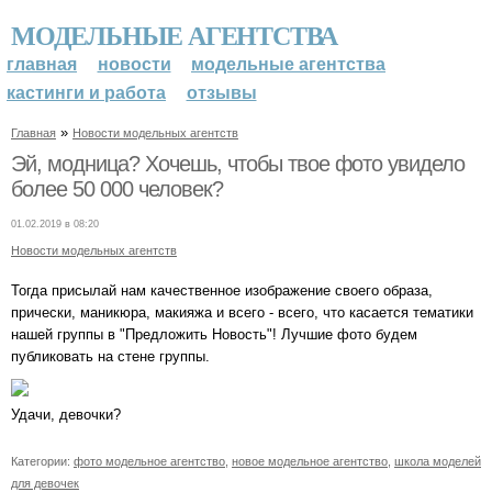
МОДЕЛЬНЫЕ АГЕНТСТВА
главная
новости
модельные агентства
кастинги и работа
отзывы
»
Главная
Новости модельных агентств
Эй, модница? Хочешь, чтобы твое фото увидело
более 50 000 человек?
01.02.2019 в 08:20
Новости модельных агентств
Тогда присылай нам качественное изображение своего образа,
прически, маникюра, макияжа и всего - всего, что касается тематики
нашей группы в "Предложить Новость"! Лучшие фото будем
публиковать на стене группы.
Удачи, девочки?
Категории:
фото модельное агентство
,
новое модельное агентство
,
школа моделей
для девочек