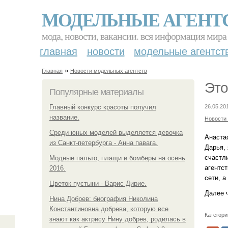
МОДЕЛЬНЫЕ АГЕНТ
мода, новости, вакансии. вся информация мира
главная
новости
модельные агентст
»
Главная
Новости модельных агентств
Это
Популярные материалы
Главный конкурс красоты получил
26.05.20
название.
Новости
Среди юных моделей выделяется девочка
Анаста
из Санкт-петербурга - Анна павага.
Дарья,
счастли
Модные пальто, плащи и бомберы на осень
агентст
2016.
сети, а
Цветок пустыни - Варис Дирие.
Далее 
Нина Добрев: биография Николина
Константиновна добрева, которую все
Категори
знают как актрису Нину добрев, родилась в