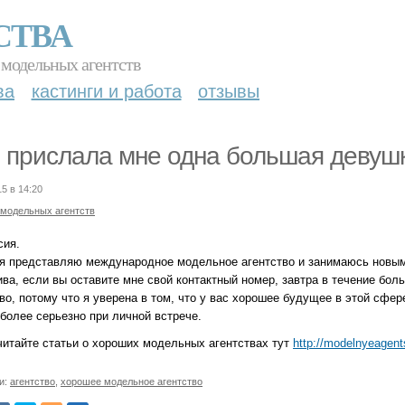
СТВА
 модельных агентств
ва
кастинги и работа
отзывы
 прислала мне одна большая девушк
15 в 14:20
 модельных агентств
сия.
 я представляю международное модельное агентство и занимаюсь новы
ва, если вы оставите мне свой контактный номер, завтра в течение боль
во, потому что я уверена в том, что у вас хорошее будущее в этой сфер
 более серьезно при личной встрече.
читайте статьи о хороших модельных агентствах тут
http://modelnyeagent
и:
агентство
,
хорошее модельное агентство