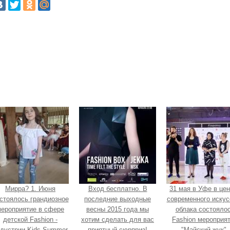
Мирра? 1. Июня
Вход бесплатно. В
31 мая в Уфе в це
стоялось грандиозное
последние выходные
современного искус
ероприятие в сфере
весны 2015 года мы
облака состояло
детской Fashion -
хотим сделать для вас
Fashion мероприя
дустрии Kids Summer
приятный сюрприз!
"Майский жук".