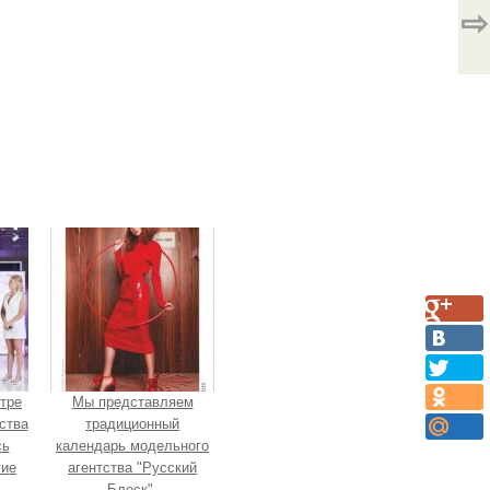
⇨
нтре
Мы представляем
ства
традиционный
сь
календарь модельного
тие
агентства "Русский
Блеск".