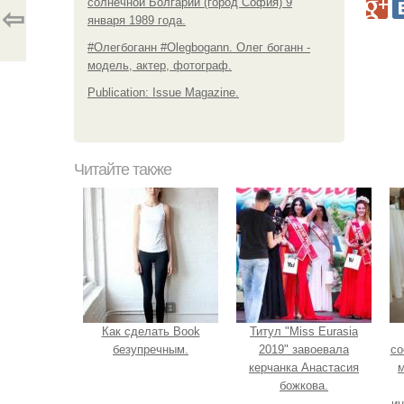
солнечной Болгарии (город София) 9
⇦
января 1989 года.
#Олегбоганн #Olegbogann. Олег боганн -
модель, актер, фотограф.
Publication: Issue Magazine.
Читайте также
Как сделать Book
Титул "Miss Eurasia
безупречным.
2019" завоевала
со
керчанка Анастасия
м
божкова.
ин