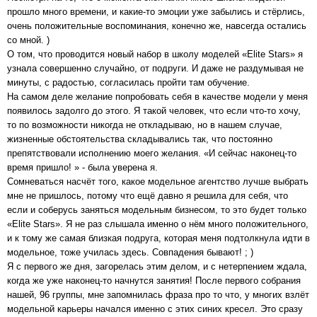
прошло много времени, и какие-то эмоции уже забылись и стёрлись,
очень положительные воспоминания, конечно же, навсегда остались
со мной. )
О том, что проводится новый набор в школу моделей «Elite Stars» я
узнала совершенно случайно, от подруги. И даже не раздумывая не
минуты, с радостью, согласилась пройти там обучение.
На самом деле желание попробовать себя в качестве модели у меня
появилось задолго до этого. Я такой человек, что если что-то хочу,
то по возможности никогда не откладываю, но в нашем случае,
жизненные обстоятельства складывались так, что постоянно
препятствовали исполнению моего желания. «И сейчас наконец-то
время пришло! » - была уверена я.
Сомневаться насчёт того, какое модельное агентство лучше выбрать
мне не пришлось, потому что ещё давно я решила для себя, что
если и соберусь заняться модельным бизнесом, то это будет только
«Elite Stars». Я не раз слышала именно о нём много положительного,
и к тому же самая близкая подруга, которая меня подтолкнула идти в
модельное, тоже училась здесь. Совпадения бывают! ; )
Я с первого же дня, загорелась этим делом, и с нетерпением ждала,
когда же уже наконец-то начнутся занятия! После первого собрания
нашей, 96 группы, мне запомнилась фраза про то что, у многих взлёт
модельной карьеры начался именно с этих синих кресел. Это сразу