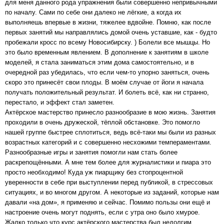
для меня данного рода упражнения были совершенно непривычными
по началу. Сами по себе они далеко не лёгкие, а когда их
выполняешь впервые в жизни, тяжелее вдвойне. Помню, как после
первых занятий мы направлялись домой очень уставшие, как - будто
пробежали кросс по всему Новосибирску. ) Болели все мышцы. Но
это было временным явлением. В дополнение к занятиям в школе
моделей, я стала заниматься этим дома самостоятельно, и в
очередной раз убедилась, что если чем-то упорно заняться, очень
скоро это принесёт свои плоды. В моём случае от йоги я начала
получать положительный результат. И болеть всё, как ни странно,
перестало, и эффект стал заметен.
Актёрское мастерство принесло разнообразие в мою жизнь. Занятия
проходили в очень дружеской, тёплой обстановке. Это помогло
нашей группе быстрее сплотиться, ведь всё-таки мы были из разных
возрастных категорий и с совершенно несхожими темпераментами.
Разнообразные игры и занятия помогли нам стать более
раскрепощёнными. А мне тем более для журналистики и пиара это
просто необходимо! Куда уж пиарщику без стопроцентной
уверенности в себе при выступлении перед публикой, в стрессовых
ситуациях, и во многом другом. А некоторые из заданий, которые нам
давали «на дом», я применяю и сейчас. Помимо пользы они ещё и
настроение очень могут поднять, если с утра оно было хмурое.
Жалко только что курс актёрского мастерства был недолгим,