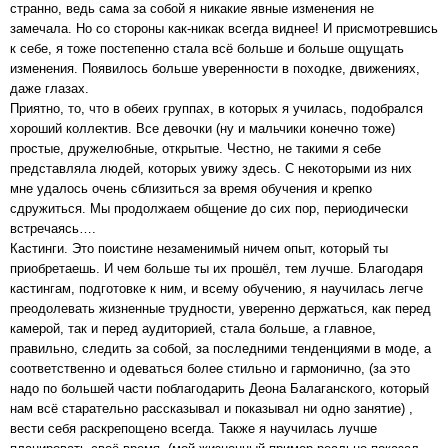
странно, ведь сама за собой я никакие явные изменения не
замечала. Но со стороны как-никак всегда виднее! И присмотревшись
к себе, я тоже постепенно стала всё больше и больше ощущать
изменения. Появилось больше уверенности в походке, движениях,
даже глазах.
Приятно, то, что в обеих группах, в которых я училась, подобрался
хороший коллектив. Все девочки (ну и мальчики конечно тоже)
простые, дружелюбные, открытые. Честно, не такими я себе
представляла людей, которых увижу здесь. С некоторыми из них
мне удалось очень сблизиться за время обучения и крепко
сдружиться. Мы продолжаем общение до сих пор, периодически
встречаясь….
Кастинги. Это поистине незаменимый ничем опыт, который ты
приобретаешь. И чем больше ты их прошёл, тем лучше. Благодаря
кастингам, подготовке к ним, и всему обучению, я научилась легче
преодолевать жизненные трудности, уверенно держаться, как перед
камерой, так и перед аудиторией, стала больше, а главное,
правильно, следить за собой, за последними тенденциями в моде, а
соответственно и одеваться более стильно и гармонично, (за это
надо по большей части поблагодарить Деона Балаганского, который
нам всё старательно рассказывал и показывал ни одно занятие) ,
вести себя раскрепощено всегда. Также я научилась лучше