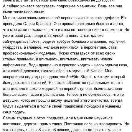
занята другим, и поэтому мне было совершенно не до грусти!
А сейчас хочется рассказать подробнее о занятиях. Ведь все они
были такие необычные.
Мне отлично запомнилось своё первое в жизни занятие дефиле. Его
проводила Олеся Краснюк. Оно прошло настолько быстро и легко,
что мне даже показалось, что в этом нет совсем ничего сложного. Но
уже второй раз, придя в 22 лицей, я поняла, как далеко
заблуждалась! Этот предмет требует большого старания, терпения,
усердства, а главное, желания научиться, в перспективе, став
профессиональной моделью. Нужно отказаться от всех своих
старых привычек, и впитывать, впитывать, впитывать новую
информацию. Ведь правильно и красиво ходить – необходимая база,
для любой девушки, окунувшейся в модельный бизнес. Мне
понравился подход преподавателей «Elite Stars», местами который
был достаточно строгий. Я считаю абсолютно правильным то, что
для дефиле в школе моделей на первой ступени, было выделено
больше всего часов в расписании. Теперь я не сомневаюсь, что те
девушки, которые прошли школу моделей этого агентства, всегда
будут выделяться в толпе своей грациозной походкой и умением
себя подать.
Самым трудным в этом предмете, для меня было научиться
постоянно, держать прямо спину. Постоянно себя контролировать. Но
зато теперь, я не забываю об осанке, даже, когда просто гуляю с