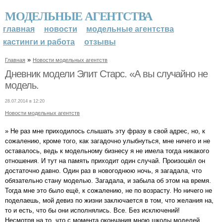
МОДЕЛЬНЫЕ АГЕНТСТВА
главная
новости
модельные агентства
кастинги и работа
отзывы
»
Главная
Новости модельных агентств
Дневник модели Элит Старс. «А вы случайно не
модель.
28.07.2014 в 12:20
Новости модельных агентств
» Не раз мне приходилось слышать эту фразу в свой адрес, но, к
сожалению, кроме того, как загадочно улыбнуться, мне ничего и не
оставалось, ведь к модельному бизнесу я не имела тогда никакого
отношения. И тут на память приходит один случай. Произошёл он
достаточно давно. Один раз в новогоднюю ночь, я загадала, что
обязательно стану моделью. Загадала, и забыла об этом на время.
Тогда мне это было ещё, к сожалению, не по возрасту. Но ничего не
поделаешь, мой девиз по жизни заключается в том, что желания на,
то и есть, что бы они исполнялись. Все. Без исключений!
Несмотря на то, что с момента окончания мною школы моделей