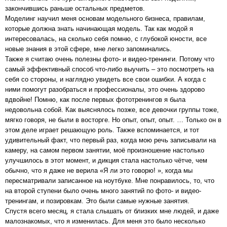
закончившись раньше остальных предметов.
Моделинг научил меня основам модельного бизнеса, правилам,
которые должна знать начинающая модель. Так как модой я
интересовалась, на сколько себя помню, с глубокой юности, все
новые знания в этой сфере, мне легко запоминались.
Также я считаю очень полезны фото- и видео-тренинги. Потому что
самый эффективный способ что-либо выучить – это посмотреть на
себя со стороны, и наглядно увидеть все свои ошибки. А когда с
ними помогут разобраться и профессионалы, это очень здорово
вдвойне! Помню, как после первых фототренингов я была
недовольна собой. Как выяснялось позже, все девочки группы тоже,
мягко говоря, не были в восторге. Но опыт, опыт, опыт. … Только он в
этом деле играет решающую роль. Также вспоминается, и тот
удивительный факт, что первый раз, когда мою речь записывали на
камеру, на самом первом занятии, моё произношение настолько
улучшилось в этот момент, и дикция стала настолько чётче, чем
обычно, что я даже не верила «Я ли это говорю! », когда мы
пересматривали записанное на ноутбуке. Мне понравилось, то, что
на второй ступени было очень много занятий по фото- и видео-
тренингам, и позировкам. Это были самые нужные занятия.
Спустя всего месяц, я стала слышать от близких мне людей, и даже
малознакомых, что я изменилась. Для меня это было несколько