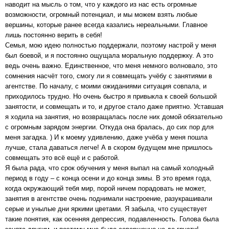
наводит на мысль о том, что у каждого из нас есть огромные
возможности, огромный потенциал, и мы можем взять любые
вершины, которые ранее всегда казались нереальными. Главное
лишь постоянно верить в себя!
Семья, мою идею полностью поддержали, поэтому настрой у меня
был боевой, и я постоянно ощущала моральную поддержку. А это
ведь очень важно. Единственное, что меня немного волновало, это
сомнения насчёт того, смогу ли я совмещать учёбу с занятиями в
агентстве. По началу, с моими ожиданиями ситуация совпала, и
приходилось трудно. Но очень быстро я привыкла к своей большой
занятости, и совмещать и то, и другое стало даже приятно. Уставшая
я ходила на занятия, но возвращалась после них домой обязательно
с огромным зарядом энергии. Откуда она бралась, до сих пор для
меня загадка. ) И к моему удивлению, даже учёба у меня пошла
лучше, стала даваться легче! А в скором будущем мне пришлось
совмещать это всё ещё и с работой.
Я была рада, что срок обучения у меня выпал на самый холодный
период в году – с конца осени и до конца зимы. В это время года,
когда окружающий тебя мир, порой ничем порадовать не может,
занятия в агентстве очень поднимали настроение, разукрашивали
серые и унылые дни яркими цветами. Я забыла, что существует
такие понятия, как осенняя депрессия, подавленность. Голова была