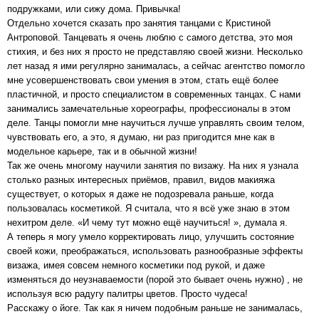
подружками, или сижу дома. Привычка!
Отдельно хочется сказать про занятия танцами с Кристиной
Антроповой. Танцевать я очень люблю с самого детства, это моя
стихия, и без них я просто не представляю своей жизни. Несколько
лет назад я ими регулярно занималась, а сейчас агентство помогло
мне усовершенствовать свои умения в этом, стать ещё более
пластичной, и просто специалистом в современных танцах. С нами
занимались замечательные хореографы, профессионалы в этом
деле. Танцы помогли мне научиться лучше управлять своим телом,
чувствовать его, а это, я думаю, ни раз пригодится мне как в
модельное карьере, так и в обычной жизни!
Так же очень многому научили занятия по визажу. На них я узнала
столько разных интересных приёмов, правил, видов макияжа
существует, о которых я даже не подозревала раньше, когда
пользовалась косметикой. Я считала, что я всё уже знаю в этом
нехитром деле. «И чему тут можно ещё научиться! », думала я.
А теперь я могу умело корректировать лицо, улучшить состояние
своей кожи, преображаться, использовать разнообразные эффекты
визажа, имея совсем немного косметики под рукой, и даже
изменяться до неузнаваемости (порой это бывает очень нужно) , не
используя всю радугу палитры цветов. Просто чудеса!
Расскажу о йоге. Так как я ничем подобным раньше не занималась,