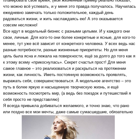
планировать своё время, (мой жизненный пример реально показал,
что можно всё успевать, и у меня это правда получалось. Научилась
ежедневно замечать только положительное, каждый день
радоваться жизни, и жить наслаждаясь ею! А это оказывается
совсем несложно!
Все идут в модельный бизнес с разными целыми. И у каждого они
свои, личные. Для кого-то они более конкретные и ясные, для кого-то
менее, тут уже всё зависит от конкретного человека. У всех ведь нас
разные потребности, разные жизненные приоритеты. Но для меня
цель была ясна и лежала на поверхности, ещё за долго до того как я
к этому всему «прикоснулась». Секрет счастья прост! Для меня
самое главное – это реализоваться и раскрыться на протяжении
жизни, как личность. Иметь постоянную возможность проявлять,
выражать себя, совершенствоваться. А модельное агентство – это
путь в более яркую и насыщенную творческую жизнь, и ещё
возможность посмотреть мир, (а ведь без поездок и путешествий я
себя просто не представляю)
Я всегда привыкла добиваться желаемого, и точно знаю, что рано
или поздно все мои мечты, даже самые сумасшедшие, обязательно