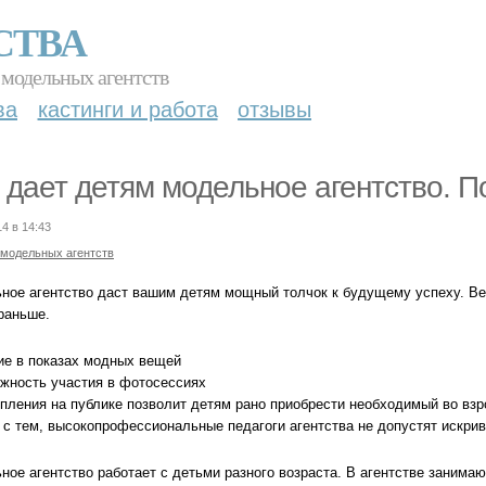
СТВА
 модельных агентств
ва
кастинги и работа
отзывы
 дает детям модельное агентство.
14 в 14:43
 модельных агентств
ное агентство даст вашим детям мощный толчок к будущему успеху. Ве
раньше.
тие в показах модных вещей
ожность участия в фотосессиях
пления на публике позволит детям рано приобрести необходимый во взро
 с тем, высокопрофессиональные педагоги агентства не допустят искрив
ое агентство работает с детьми разного возраста. В агентстве занимают