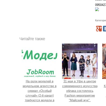
095042
Категори
Читайте также
На роли моделей в
31 мая в Уфе в центре
модельном агентстве в
современного искусства
К
сериал «Особый
облака состоялось
случай» (2-й канал)
Fashion мероприятие
требуются модели в
"Майский жук".
ОМскве.
E