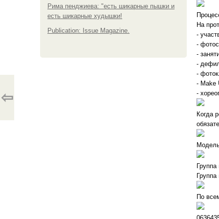
Рима пенджиева: "есть шикарные пышки и
Процес
есть шикарные худышки!
На про
Publication: Issue Magazine.
- участ
- фото
- занят
- дефил
- фото
- Make 
- хорео
⇦
Когда 
обязат
Модельн
Группа
Группа
По все
063643