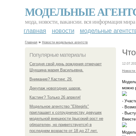
МОДЕЛЬНЫЕ АГЕНТ
мода, новости, вакансии. вся информация мира
главная
новости
модельные агентст
»
Главная
Новости модельных агентств
Что
Популярные материалы
Сегодня свой день рождения отмечает
12.07.20
Шукшина мария Васильевна.
Новости
Внимание? Кастинг. 29.
Модель
можно 
Декупаж новогодних шаров.
Кастинг? Только 26 апреля!
- Учас
Модельное агентство "Elitegirls"
- Возм
приглашает к сотрудничеству девушек
- Высту
модельной внешности (высокий рост не
Вместе
обязателен, но приветствуется) в
последнем возрасте от 18 до 27 лет.
Модельн