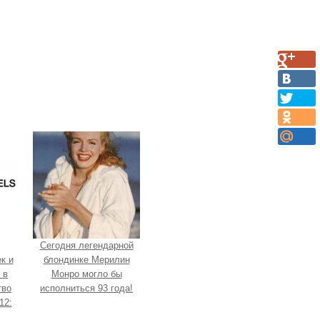
Сегодня легендарной
к и
блондинке Мерилин
 в
Монро могло бы
тво
исполниться 93 года!
12: