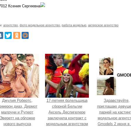
7012 Ксения Сергеевна
и:
агентство
,
фото модельное агентство
,
работа моделью
,
актерское агентство
Джулия Робертс,
17-летняя болельщица
Здравствуйте,
эмерон диаз, Дермот
сборной Бельгии
приглашаю девуше
малруни и Руперт
Аксель Деспигелере
парней на кастинг
Эверетт на обложке
заключила контракт с
модельное агентс
нового выпуска
модельным агентством
Gmodels 2 июня в 
ntertainment Weekly.
благодаря ЧМ-2014.
00?