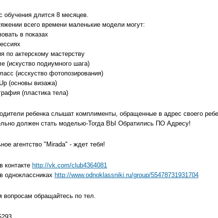
с обучения длится 8 месяцев.
тяжении всего времени маленькие модели могут:
вовать в показах
сессиях
ия по актерскому мастерству
е (искуство подиумного шага)
класс (исскуство фотопозирования)
Up (основы визажа)
графия (пластика тела)
родители ребенка слышат комплименты, обращенные в адрес своего ребе
ельно должен стать моделью-Тогда ВЫ Обратились ПО Адресу!
ое агентство "Mirada" - ждет тебя!
 в контакте
http://vk.com/club4364081
 в одноклассниках
http://www.odnoklassniki.ru/group/55478731931704
м вопросам обращайтесь по тел.
5293