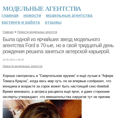
МОДЕЛЬНЫЕ АГЕНТСТВА
главная
новости
модельные агентства
кастинги и работа
отзывы
»
Главная
Новости модельных агентств
Была одной из ярчайших звезд модельного
агентства Ford в 70-ые, но в свой тридцатый день
рождения решила заняться актерской карьерой.
24.09.2014 в 09:20
Новости модельных агентств
Хорошо смотрелась в “Смертельном оружии” и ещё лучше в “Афере
Томаса Крауна”, когда весь мир чуть ли ни впервые сообразил, что
женщина в возрасте за сорок может быть настоящей секс-бомбой.
Время миновало, а актриса расцвела ещё ярче, и даже сторонние
эксперты утверждают, что вмешательства хирургов тут не причем.