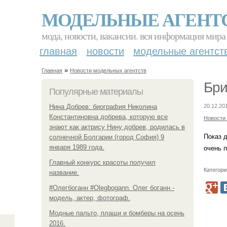
МОДЕЛЬНЫЕ АГЕНТ
мода, новости, вакансии. вся информация мира
главная
новости
модельные агентст
»
Главная
Новости модельных агентств
Бри
Популярные материалы
Нина Добрев: биография Николина
20.12.20
Константиновна добрева, которую все
Новости
знают как актрису Нину добрев, родилась в
Показ 
солнечной Болгарии (город София) 9
января 1989 года.
очень 
Главный конкурс красоты получил
Категори
название.
#Олегбоганн #Olegbogann. Олег боганн -
модель, актер, фотограф.
Модные пальто, плащи и бомберы на осень
2016.