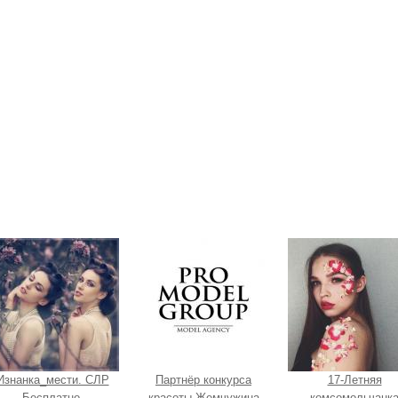
Изнанка_мести. СЛР
Партнёр конкурса
17-Летняя
Бесплатно.
красоты Жемчужина
комсомольчанк