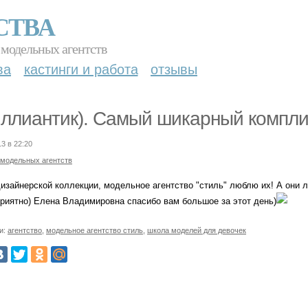
СТВА
 модельных агентств
ва
кастинги и работа
отзывы
ллиантик). Самый шикарный компли
13 в 22:20
 модельных агентств
дизайнерской коллекции, модельное агентство "стиль" люблю их! А они
приятно) Елена Владимировна спасибо вам большое за этот день)
и:
агентство
,
модельное агентство стиль
,
школа моделей для девочек