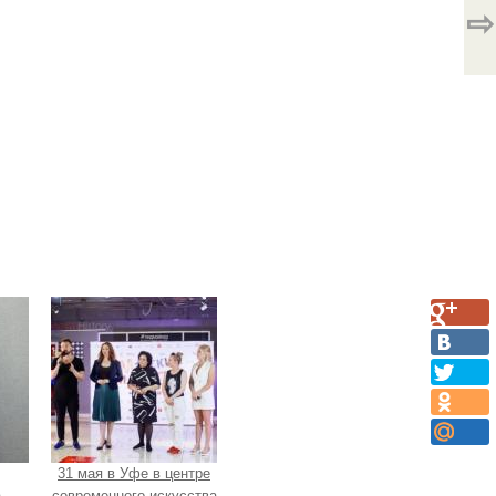
⇨
31 мая в Уфе в центре
а
современного искусства