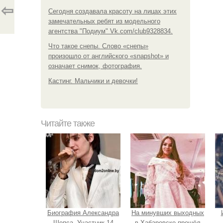
⇦
Сегодня создавала красоту на лицах этих
замечательных ребят из модельного
агентства "Подиум" Vk.com/club9328834.
Что такое снепы. Слово «снепы»
произошло от английского «snapshot» и
означает снимок, фотография.
Кастинг. Мальчики и девочки!
Читайте также
Биография Александра
На минувших выходных
Шепса. Участник 14
в Хабаровске прошёл