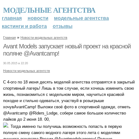
МОДЕЛЬНЫЕ АГЕНТСТВА
главная
новости
модельные агентства
кастинги и работа
отзывы
»
Главная
Новости модельных агентств
Avant Models запускает новый проект на красной
поляне @Avantcamp!
30.05.2015 в 22:20
Новости модельных агентств
С 4-ого по 18 июня десять моделей агентства отправятся в закрытый
спортивный лагерь! Лишь в том случае, если хочешь изменить свою
жизнь, познакомиться с модельном миром, научиться красивой
походке и стильно одеваться, участвуй в розыгрыше
хочувAvantCamp! Выложи своё фото в спортивной одежде, отметь
@Avantcamp @Riders_Lodge, собери самое большое количество
лайков до 2 июня 18. 00,
. Тогда именно ты получишь возможность попасть в первую
полную смену самого модного лагеря этого лета с моделями
лучшего агентства России @Avantmodelsagency! Полную