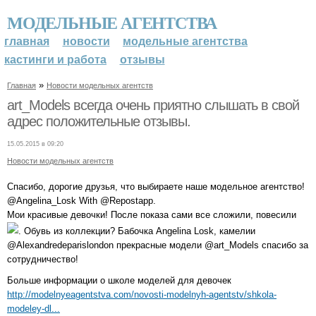
МОДЕЛЬНЫЕ АГЕНТСТВА
главная
новости
модельные агентства
кастинги и работа
отзывы
»
Главная
Новости модельных агентств
art_Models всегда очень приятно слышать в свой
адрес положительные отзывы.
15.05.2015 в 09:20
Новости модельных агентств
Спасибо, дорогие друзья, что выбираете наше модельное агентство!
@Angelina_Losk With @Repostapp.
Мои красивые девочки! После показа сами все сложили, повесили
. Обувь из коллекции? Бабочка Angelina Losk, камелии
@Alexandredeparislondon прекрасные модели @art_Models спасибо за
сотрудничество!
Больше информации о школе моделей для девочек
http://modelnyeagentstva.com/novosti-modelnyh-agentstv/shkola-
modeley-dl...