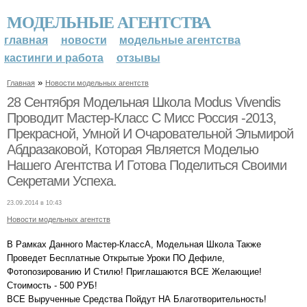
МОДЕЛЬНЫЕ АГЕНТСТВА
главная
новости
модельные агентства
кастинги и работа
отзывы
»
Главная
Новости модельных агентств
28 Сентября Модельная Школа Modus Vivendis
Проводит Мастер-Класс С Мисс Россия -2013,
Прекрасной, Умной И Очаровательной Эльмирой
Абдразаковой, Которая Является Моделью
Нашего Агентства И Готова Поделиться Своими
Секретами Успеха.
23.09.2014 в 10:43
Новости модельных агентств
В Рамках Данного Мастер-КлассА, Модельная Школа Также
Проведет Бесплатные Открытые Уроки ПО Дефиле,
Фотопозированию И Стилю! Приглашаются ВСЕ Желающие!
Стоимость - 500 РУБ!
ВСЕ Вырученные Средства Пойдут НА Благотворительность!