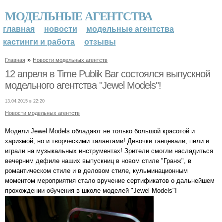
МОДЕЛЬНЫЕ АГЕНТСТВА
главная
новости
модельные агентства
кастинги и работа
отзывы
»
Главная
Новости модельных агентств
12 апреля в Time Publik Bar состоялся выпускной
модельного агентства "Jewel Models"!
13.04.2015 в 22:20
Новости модельных агентств
Модели Jewel Models обладают не только большой красотой и
харизмой, но и творческими талантами! Девочки танцевали, пели и
играли на музыкальных инструментах! Зрители смогли насладиться
вечерним дефиле наших выпускниц в новом стиле "Гранж", в
романтическом стиле и в деловом стиле, кульминационным
моментом мероприятия стало вручение сертификатов о дальнейшем
прохождении обучения в школе моделей "Jewel Models"!