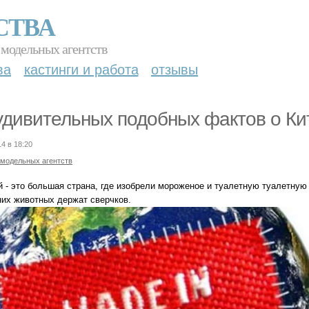
СТВА
 модельных агентств
ва
кастинги и работа
отзывы
удивительных подобных фактов о Ки
14 в 18:20
 модельных агентств
й - это большая страна, где изобрели мороженое и туалетную туалетную 
их животных держат сверчков.