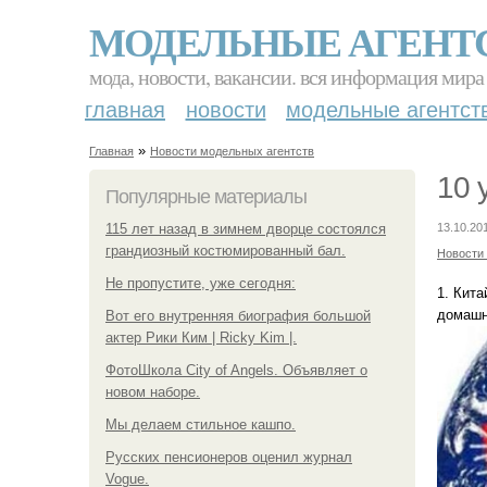
МОДЕЛЬНЫЕ АГЕНТ
мода, новости, вакансии. вся информация мира
главная
новости
модельные агентст
»
Главная
Новости модельных агентств
10 
Популярные материалы
115 лет назад в зимнем дворце состоялся
13.10.20
грандиозный костюмированный бал.
Новости
Не пропустите, уже сегодня:
1. Кита
домашн
Вот его внутренняя биография большой
актер Рики Ким | Ricky Kim |.
ФотоШкола City of Angels. Объявляет о
новом наборе.
Мы делаем стильное кашпо.
Русских пенсионеров оценил журнал
Vogue.