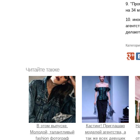
9. "Пр
на 34 
10. ин
агентс
делают
Категори
Читайте также
В этом выпуске.
Кастинг! Приглашаю
Н
Молодой, талантливый
моделей агентства, а
в
fashion фотограф
так же всех девушек
от