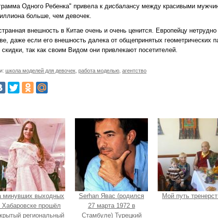
ограмма Одного Ребенка" привела к дисбалансу между красивыми мужчи
миллиона больше, чем девочек.
остранная внешность в Китае очень и очень ценится. Европейцу нетрудн
тве, даже если его внешность далека от общепринятых геометрических 
 скидки, так как своим Видом они привлекают посетителей.
и:
школа моделей для девочек
,
работа моделью
,
агентство
а минувших выходных
Serhan Явас (родился
Мой путь тренерст
 Хабаровске прошёл
27 марта 1972 в
крытый региональный
Стамбуле) Турецкий