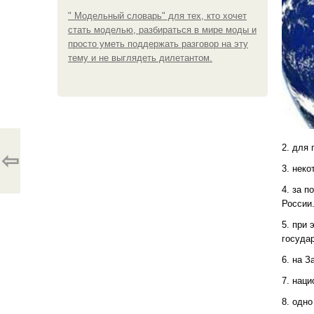
" Модельный словарь" для тех, кто хочет
стать моделью, разбираться в мире моды и
просто уметь поддержать разговор на эту
тему и не выглядеть дилетантом.
2. для
⇦
3. нек
4. за п
России
5. при
госуда
6. на З
7. нац
8. одно