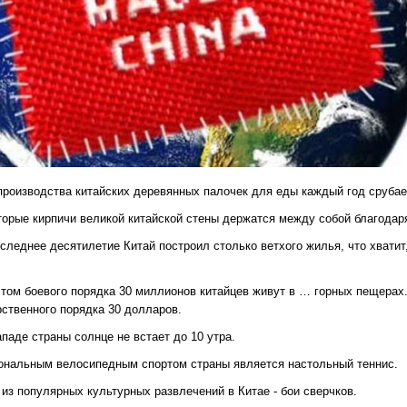
 производства китайских деревянных палочек для еды каждый год сруба
оторые кирпичи великой китайской стены держатся между собой благодар
оследнее десятилетие Китай построил столько ветхого жилья, что хватит
.
 этом боевого порядка 30 миллионов китайцев живут в … горных пещерах
рственного порядка 30 долларов.
ападе страны солнце не встает до 10 утра.
иональным велосипедным спортом страны является настольный теннис.
 из популярных культурных развлечений в Китае - бои сверчков.