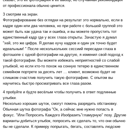
от профессионала обычно ценится.
3 смотрим на экран.
Фотографирование без оглядки на результат это нормально, если в
кадре один или два человека, но при работе с большой группой это
может быть как удача так и ошибка, и вы можете пропустить тот
единственный кадр где у всех глаза открыты. Зачастую я думал
"хей, это же цифра. Я делаю кучу кадров и один уж точно будет
идеальным! " После несколькольких сессиий пересадки глаза в
фотошопе с одной фотографии на другую, я изменил свой подход к
такой фотографии. Вы можете избежать неприятностей со слабой
улыбкой, но если кто-то похож на сонную тетерю в единственном
семейном портрете за десять лет … клиент, возможно будет не
слишком счастлив получить такую фотографию. С опытом вы
научитесь быстро просматривать все глаза разом.
4 пробуйте и будте весёлым чтобы получить в ответ подлинные
улыбки.
Несколько хороших шуток, смогут помочь разрядить обстановку.
Обычная шутка фотографа "Ок, а сейчас мне нужно попасть в
фокус. "Или Попросить Каждого Изобразить"гламурную" позу. Другие
варианты добиться улыбок, попросить их сделать то, что они обычно
бы не сделали. К примеру попрыгать, бегать, составлять людские