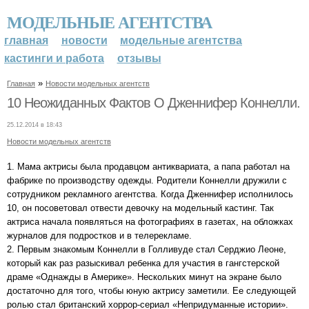
МОДЕЛЬНЫЕ АГЕНТСТВА
главная
новости
модельные агентства
кастинги и работа
отзывы
»
Главная
Новости модельных агентств
10 Неожиданных Фактов О Дженнифер Коннелли.
25.12.2014 в 18:43
Новости модельных агентств
1. Мама актрисы была продавцом антиквариата, а папа работал на
фабрике по производству одежды. Родители Коннелли дружили с
сотрудником рекламного агентства. Когда Дженнифер исполнилось
10, он посоветовал отвести девочку на модельный кастинг. Так
актриса начала появляться на фотографиях в газетах, на обложках
журналов для подростков и в телерекламе.
2. Первым знакомым Коннелли в Голливуде стал Серджио Леоне,
который как раз разыскивал ребенка для участия в гангстерской
драме «Однажды в Америке». Нескольких минут на экране было
достаточно для того, чтобы юную актрису заметили. Ее следующей
ролью стал британский хоррор-сериал «Непридуманные истории».