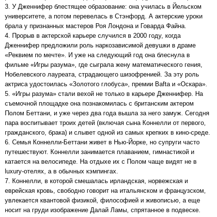
3. У Дженнифер блестящее образование: она училась в Йельском
университете, а потом перевелась в Стэнфорд. А актерские уроки
брала у признанных мастеров Роя Лондона и Говарда Файна.
4. Прорыв в актерской карьере случился в 2000 году, когда
Дженнифер предложили роль наркозависимой девушки в драме
«Реквием по мечте». И уже на следующий год она блеснула в
фильме «Игры разума», где сыграла жену математического гения,
Нобелевского лауреата, страдающего шизофренией. За эту роль
актриса удостоилась «Золотого глобуса», премии Bafta и «Оскара».
5. «Игры разума» стали вехой не только в карьере Дженнифер. На
съемочной площадке она познакомилась с британским актером
Полом Беттани, и уже через два года вышла за него замуж. Сегодня
пара воспитывает троих детей (включая сына Коннелли от первого,
гражданского, брака) и слывет одной из самых крепких в кино-среде.
6. Семья Коннелли-Беттани живет в Нью-Йорке, но супруги часто
путешествуют. Коннелли занимается плаванием, гимнастикой и
катается на велосипеде. На отдыхе их с Полом чаще видят не в
luxury-отелях, а в обычных кэмпингах.
7. Коннелли, в которой смешалась ирландская, норвежская и
еврейская кровь, свободно говорит на итальянском и французском,
увлекается квантовой физикой, философией и живописью, а еще
носит на груди изображение Далай Ламы, спрятанное в подвеске.