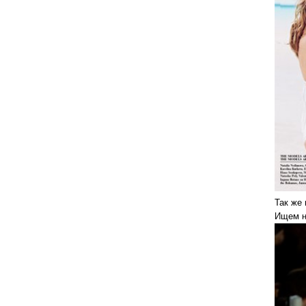
Так же
Ищем н