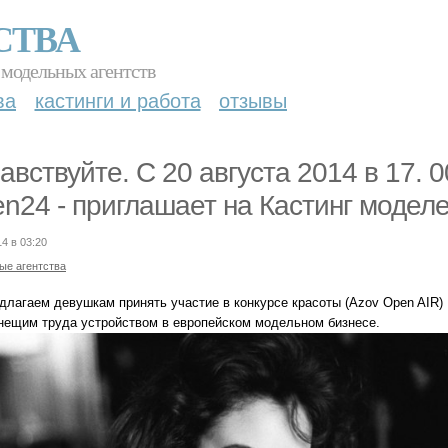
СТВА
 модельных агентств
ва
кастинги и работа
отзывы
авствуйте. С 20 августа 2014 в 17. 
n24 - приглашает на Кастинг моделе
14 в 03:20
ые агентства
длагаем девушкам принять участие в конкурсе красоты (Azov Open AIR) ,
нещим труда устройством в европейском модельном бизнесе.