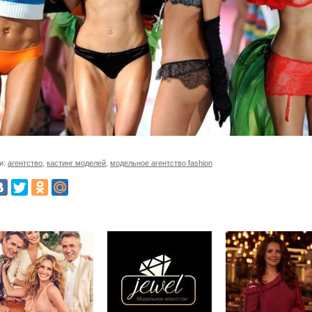
и:
агентство
,
кастинг моделей
,
модельное агентство fashion