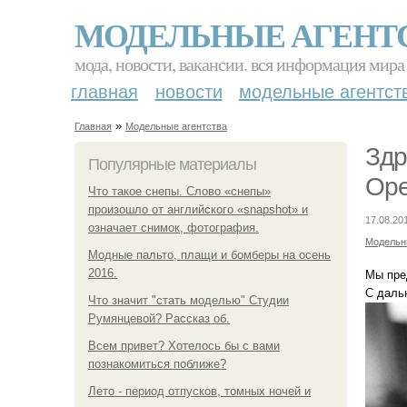
МОДЕЛЬНЫЕ АГЕНТ
мода, новости, вакансии. вся информация мира
главная
новости
модельные агентст
»
Главная
Модельные агентства
Здр
Популярные материалы
Ope
Что такое снепы. Слово «снепы»
произошло от английского «snapshot» и
17.08.20
означает снимок, фотография.
Модельн
Модные пальто, плащи и бомберы на осень
2016.
Мы пре
С даль
Что значит "стать моделью" Студии
Румянцевой? Рассказ об.
Всем привет? Хотелось бы с вами
познакомиться поближе?
Лето - период отпусков, томных ночей и