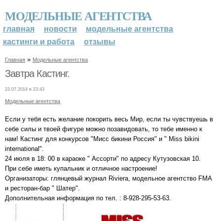
МОДЕЛЬНЫЕ АГЕНТСТВА
главная
новости
модельные агентства
кастинги и работа
отзывы
»
Главная
Модельные агентства
Завтра Кастинг.
23.07.2014 в 23:43
Модельные агентства
Если у тебя есть желание покорить весь Мир, если ты чувствуешь в
себе силы и твоей фигуре можно позавидовать, то тебе именно к
нам! Кастинг для конкурсов "Мисс бикини Россия" и " Miss bikini
international".
24 июля в 18: 00 в караоке " Ассорти" по адресу Кутузовская 10.
При себе иметь купальник и отличное настроение!
Организаторы: глянцевый журнал Riviera, модельное агентство FMA
и ресторан-бар " Шатер".
Дополнительная информация по тел. : 8-928-295-53-63.