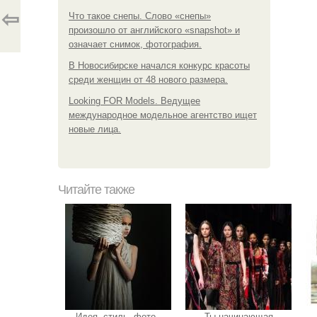
⇦
Что такое снепы. Слово «снепы»
произошло от английского «snapshot» и
означает снимок, фотография.
В Новосибирске начался конкурс красоты
среди женщин от 48 нового размера.
Looking FOR Models. Ведущее
международное модельное агентство ищет
новые лица.
Читайте также
Идея, стиль, фото -
Ты начинающая