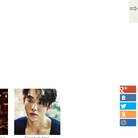
⇨
м к
Сегодня день