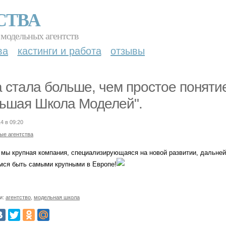
СТВА
 модельных агентств
ва
кастинги и работа
отзывы
a стала больше, чем простое поняти
ьшая Школа Моделей".
4 в 09:20
ые агентства
 мы крупная компания, специализирующаяся на новой развитии, дальне
мся быть самыми крупными в Европе!
и:
агентство
,
модельная школа