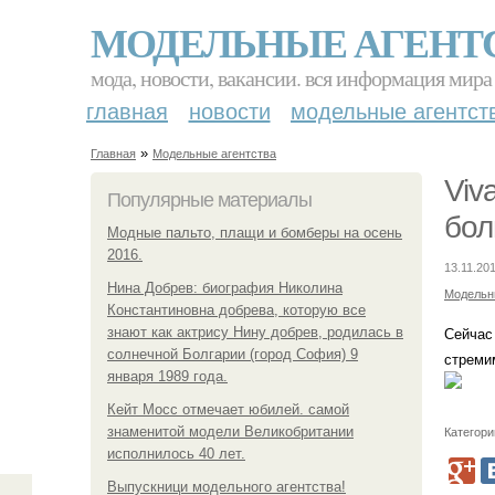
МОДЕЛЬНЫЕ АГЕНТ
мода, новости, вакансии. вся информация мира
главная
новости
модельные агентст
»
Главная
Модельные агентства
Viv
Популярные материалы
бол
Модные пальто, плащи и бомберы на осень
2016.
13.11.201
Нина Добрев: биография Николина
Модельн
Константиновна добрева, которую все
знают как актрису Нину добрев, родилась в
Сейчас
солнечной Болгарии (город София) 9
стреми
января 1989 года.
Кейт Мосс отмечает юбилей. самой
знаменитой модели Великобритании
Категори
исполнилось 40 лет.
Выпускници модельного агентства!