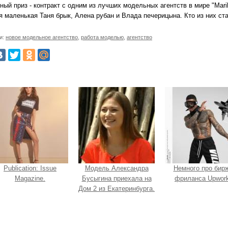
ный приз - контракт с одним из лучших модельных агентств в мире "Mari
я маленькая Таня брык, Алена рубан и Влада печерицына. Кто из них ст
и:
новое модельное агентство
,
работа моделью
,
агентство
Publication: Issue
Модель Александра
Немного про бир
Magazine.
Бусыгина приехала на
фриланса Upwork
Дом 2 из Екатеринбурга.