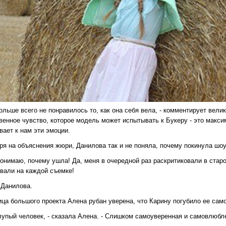
ольше всего не понравилось то, как она себя вела, - комментирует вел
венное чувство, которое модель может испытывать к Букеру - это максим
вает к нам эти эмоции.
ря на объяснения жюри, Данилова так и не поняла, почему покинула шоу
 понимаю, почему ушла! Да, меня в очередной раз раскритиковали в ста
овали на каждой съемке!
 Данилова.
ица большого проекта Алена рубан уверена, что Карину погубило ее сам
лупый человек, - сказала Алена. - Слишком самоуверенная и самовлюбле