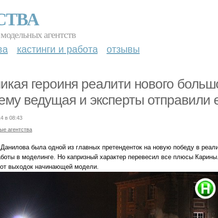
СТВА
 модельных агентств
ва
кастинги и работа
отзывы
икая героиня реалити нового большо
ему ведущая и эксперты отправили 
4 в 08:43
ые агентства
 Данилова была одной из главных претенденток на новую победу в реал
аботы в моделинге. Но капризный характер перевесил все плюсы Карин
 от выходок начинающей модели.