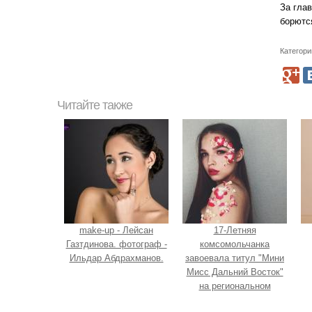
За глав
борютс
Категори
Читайте также
make-up - Лейсан
17-Летняя
Газтдинова. фотограф -
комсомольчанка
Ильдар Абдрахманов.
завоевала титул "Мини
Мисс Дальний Восток"
на региональном
конкурсе красоты.