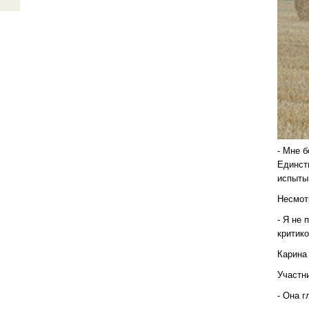
- Мне б
Единст
испыты
Несмот
- Я не
критик
Карина
Участн
- Она г