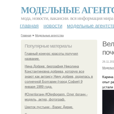
МОДЕЛЬНЫЕ АГЕНТ
мода, новости, вакансии. вся информация мира
главная
новости
модельные агентст
»
Главная
Модельные агентства
Вел
Популярные материалы
поч
Главный конкурс красоты получил
название.
26.11.201
Нина Добрев: биография Николина
Модельн
Константиновна добрева, которую все
знают как актрису Нину добрев, родилась в
Карина
солнечной Болгарии (город София) 9
опыт р
января 1989 года.
устали
#Олегбоганн #Olegbogann. Олег боганн -
модель, актер, фотограф.
Цветок пустыни - Варис Дирие.