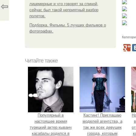
лицемерные и что говорят за спиной,
⇦
сейчас был такой неприятный разбор
полетов.
Подборка. Фильмы. 5 лучших фильмов о
фотографах.
Категори
Читайте также
Популярный в
Кастинг! Приглашаю
Н
настоящее время
моделей агентства, а
в
турецкий актер кыванч
так же всех девушек
от
касабалы родился в
города, которым
к