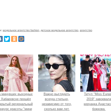
и:
модельное агентство fashion
,
детское модельное агентство
,
агентство
а минувших выходных
Важно выглядеть
Титул "Miss Euras
 Хабаровске прошёл
всегда стильно,
2019" завоевал
крытый региональный
независимо от того,
керчанка Анастас
онкурс красоты "мини
сколько вам лет.
божкова.