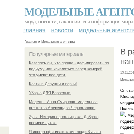
МОДЕЛЬНЫЕ АГЕНТ
мода, новости, вакансии. вся информация мира
главная
новости
модельные агентст
»
Главная
Модельные агентства
В р
Популярные материалы
наш
Казалось бы, что проще - дефилировать по
подиуму или кривляться перед камерой,
13.11.201
это умеют все дети.
Модельн
Кастинг. Девушки и парни!
Он ста
Уборка ДЛЯ Взрослых.
Ювелир
Модель - Анна Смирнова. модельное
синдро
агентство Александра Черноголова.
Полины
. Ме
Zyzz. История одного игрока. Доброго
поддер
времени суток.
поддер
Я иногда офигиваю какие люди бывают