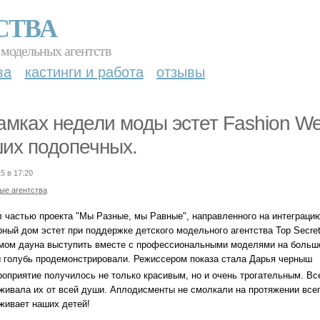
СТВА
 модельных агентств
ва
кастинги и работа
отзывы
амках недели моды эстет Fashion W
их подопечных.
5 в 17:20
ые агентства
л частью проекта "Мы Разные, мы Равные", направленного на интеграци
ный дом эстет при поддержке детского модельного агентства Top Sесret
мом дауна выступить вместе с профессиональными моделями на большо
 голубь продемонстрировали. Режиссером показа стала Дарья черныш
роприятие получилось не только красивым, но и очень трогательным. Вс
живала их от всей души. Аплодисменты не смолкали на протяжении всего
живает наших детей!