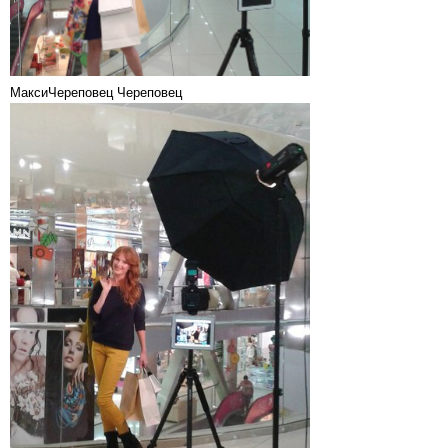
МаксиЧереповец Череповец