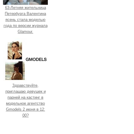
63-Летняя жительница
Петербурга Валентина
ясень стала моделью
года по версии журнала
Glamour.
Здравствуйте,
приглашаю девушек и
парней на кастинг в
модельное агентство
Gmodels 2 июня в 12:
00?