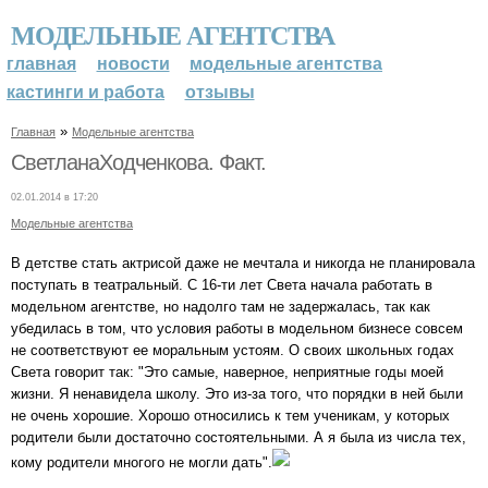
МОДЕЛЬНЫЕ АГЕНТСТВА
главная
новости
модельные агентства
кастинги и работа
отзывы
»
Главная
Модельные агентства
СветланаХодченкова. Факт.
02.01.2014 в 17:20
Модельные агентства
В детстве стать актрисой даже не мечтала и никогда не планировала
поступать в театральный. С 16-ти лет Света начала работать в
модельном агентстве, но надолго там не задержалась, так как
убедилась в том, что условия работы в модельном бизнесе совсем
не соответствуют ее моральным устоям. О своих школьных годах
Света говорит так: "Это самые, наверное, неприятные годы моей
жизни. Я ненавидела школу. Это из-за того, что порядки в ней были
не очень хорошие. Хорошо относились к тем ученикам, у которых
родители были достаточно состоятельными. А я была из числа тех,
кому родители многого не могли дать".