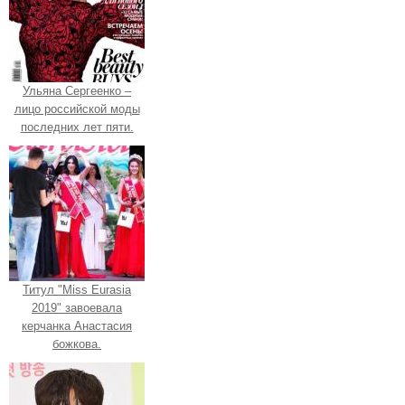
Ульяна Сергеенко –
лицо российской моды
последних лет пяти.
Титул "Miss Eurasia
2019" завоевала
керчанка Анастасия
божкова.